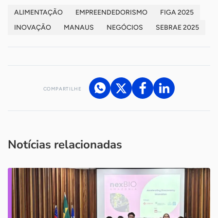
ALIMENTAÇÃO
EMPREENDEDORISMO
FIGA 2025
INOVAÇÃO
MANAUS
NEGÓCIOS
SEBRAE 2025
COMPARTILHE
Acesse nossos canais de atendimento
Ficou com alguma dúvida?
.
Se
você é um profissional da imprensa, entre em contato pelo
imprensa@sebrae.com.br
fale com a ASN em cada UF
ou
Notícias relacionadas