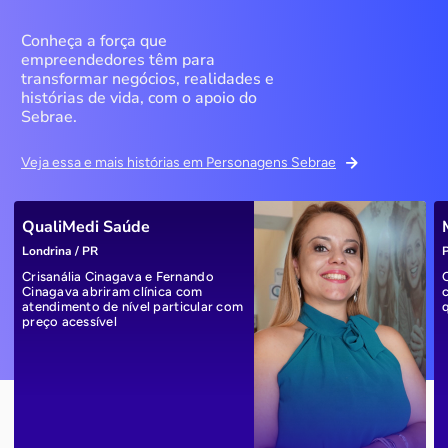
Conheça a força que
empreendedores têm para
transformar negócios, realidades e
histórias de vida, com o apoio do
Sebrae.
Veja essa e mais histórias em Personagens Sebrae
QualiMedi Saúde
Londrina / PR
P
Crisanália Cinagava e Fernando
Cinagava abriram clínica com
atendimento de nível particular com
preço acessível