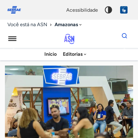
Fale
Acessibilidade
conosco
0
acessibilidade
9
Amazonas
Você está na ASN
Dados
para
busca
Agência
Início
Editorias
Palavra
Sebrae
chave
de
Notícias