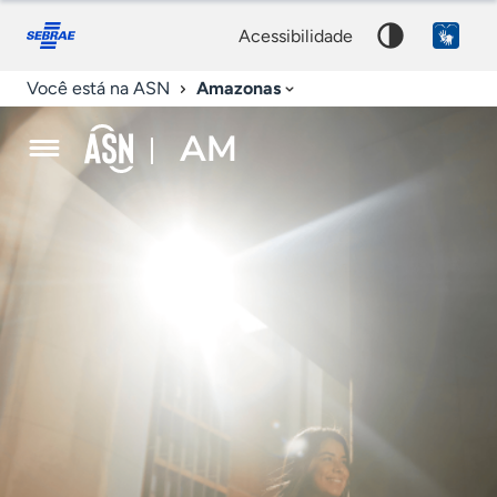
Agência
Fale
Acessibilidade
conosco
0
Palavra
Sebrae
acessibilidade
9
chave
de
Amazonas
Você está na ASN
Notícias
AM