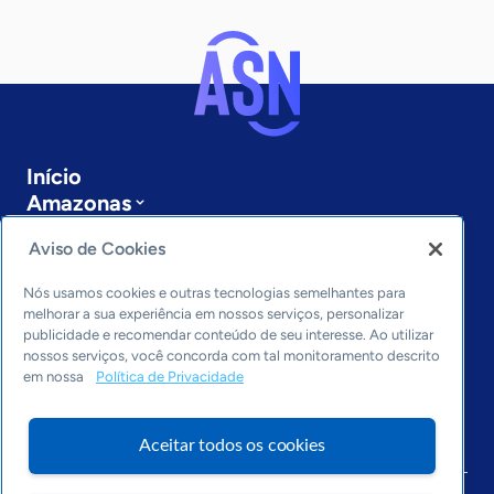
Início
Amazonas
Sobre a ASN
Aviso de Cookies
Últimas notícias
Entre em contato
Nós usamos cookies e outras tecnologias semelhantes para
Editorias
melhorar a sua experiência em nossos serviços, personalizar
publicidade e recomendar conteúdo de seu interesse. Ao utilizar
Economia & Política
nossos serviços, você concorda com tal monitoramento descrito
Inovação & Tecnologia
em nossa
Política de Privacidade
Cultura empreendedora
Dados
Aceitar todos os cookies
Arquivo