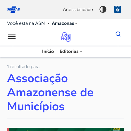
Fale
Acessibilidade
conosco
0
acessibilidade
9
Amazonas
Você está na ASN
Dados
para
busca
Agência
Início
Editorias
Palavra
Sebrae
chave
de
1 resultado para
Associação
Notícias
Amazonense de
Municípios