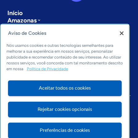
Início
Amazonas
Sobre a ASN
Aviso de Cookies
Últimas notícias
Entre em contato
Nós usamos cookies e outras tecnologias semelhantes para
Editorias
melhorar a sua experiência em nossos serviços, personalizar
publicidade e recomendar conteúdo de seu interesse. Ao utilizar
Economia & Política
nossos serviços, você concorda com tal monitoramento descrito
Inovação & Tecnologia
em nossa
Política de Privacidade
Cultura empreendedora
Dados
Aceitar todos os cookies
Arquivo
Rejeitar cookies opcionais
Preferências de cookies
Visite o Portal Sebrae