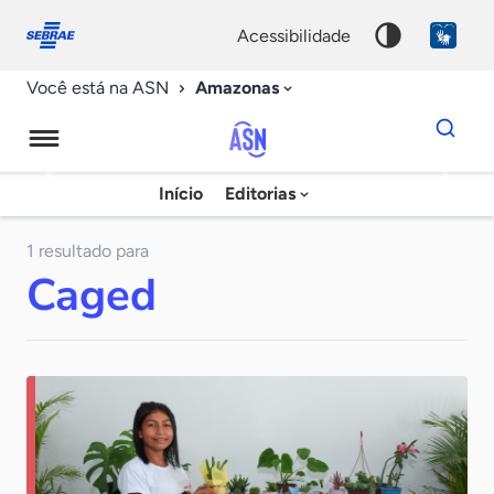
Fale
Acessibilidade
conosco
0
acessibilidade
9
Amazonas
Você está na ASN
Dados
para
busca
Agência
Início
Editorias
Palavra
Sebrae
chave
de
1 resultado para
Caged
Notícias