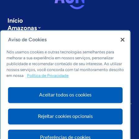
Início
Amazonas
Sobre a ASN
Aviso de Cookies
Últimas notícias
Entre em contato
Nós usamos cookies e outras tecnologias semelhantes para
Editorias
melhorar a sua experiência em nossos serviços, personalizar
publicidade e recomendar conteúdo de seu interesse. Ao utilizar
Economia & Política
nossos serviços, você concorda com tal monitoramento descrito
em nossa
Política de Privacidade
Inovação & Tecnologia
Cultura empreendedora
Dados
Aceitar todos os cookies
Arquivo
Rejeitar cookies opcionais
Preferências de cookies