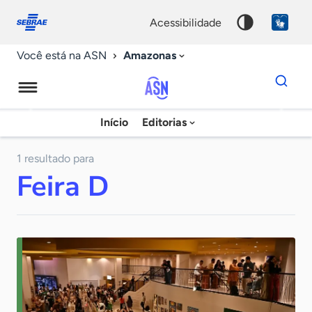
Fale
Acessibilidade
conosco
0
acessibilidade
9
Amazonas
Você está na ASN
Dados
para
busca
Agência
Início
Editorias
Palavra
Sebrae
chave
de
1 resultado para
Feira D
Notícias