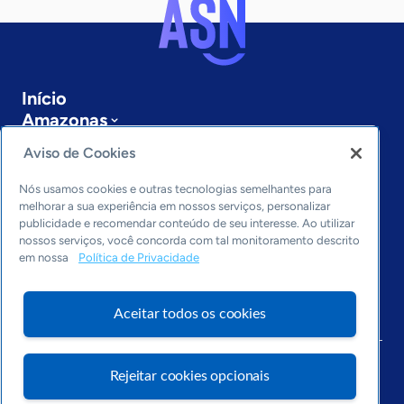
Início
Amazonas
Sobre a ASN
Aviso de Cookies
Últimas notícias
Entre em contato
Nós usamos cookies e outras tecnologias semelhantes para
Editorias
melhorar a sua experiência em nossos serviços, personalizar
publicidade e recomendar conteúdo de seu interesse. Ao utilizar
Economia & Política
nossos serviços, você concorda com tal monitoramento descrito
em nossa
Política de Privacidade
Inovação & Tecnologia
Cultura empreendedora
Dados
Aceitar todos os cookies
Arquivo
Rejeitar cookies opcionais