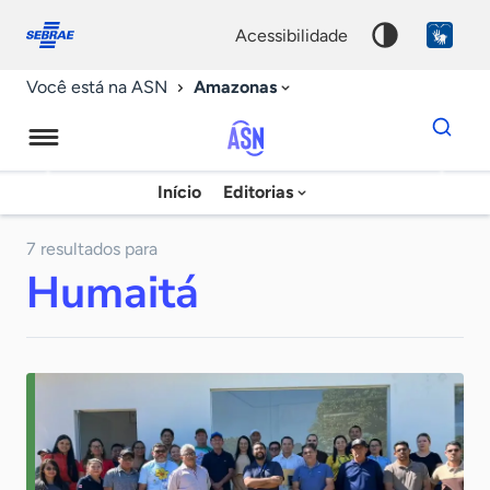
Fale
Acessibilidade
conosco
0
acessibilidade
9
Amazonas
Você está na ASN
Dados
para
busca
Agência
Início
Editorias
Palavra
Sebrae
chave
de
7 resultados para
Humaitá
Notícias