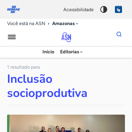
Fale
Acessibilidade
conosco
0
acessibilidade
9
Amazonas
Você está na ASN
Dados
para
busca
Agência
Início
Editorias
Palavra
Sebrae
chave
de
1 resultado para
Inclusão
Notícias
socioprodutiva