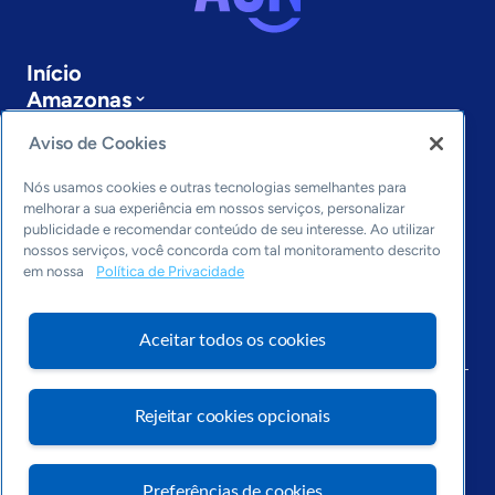
Início
Amazonas
Sobre a ASN
Aviso de Cookies
Últimas notícias
Entre em contato
Nós usamos cookies e outras tecnologias semelhantes para
Editorias
melhorar a sua experiência em nossos serviços, personalizar
publicidade e recomendar conteúdo de seu interesse. Ao utilizar
Economia & Política
nossos serviços, você concorda com tal monitoramento descrito
Inovação & Tecnologia
em nossa
Política de Privacidade
Cultura empreendedora
Dados
Aceitar todos os cookies
Arquivo
Rejeitar cookies opcionais
Preferências de cookies