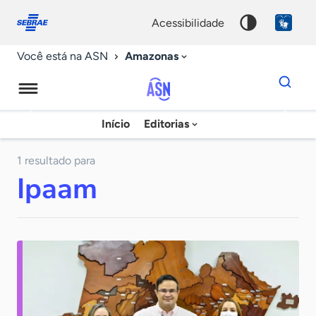
Fale
Acessibilidade
conosco
0
acessibilidade
9
Amazonas
Você está na ASN
Dados
para
busca
Agência
Início
Editorias
Palavra
Sebrae
chave
de
1 resultado para
Ipaam
Notícias