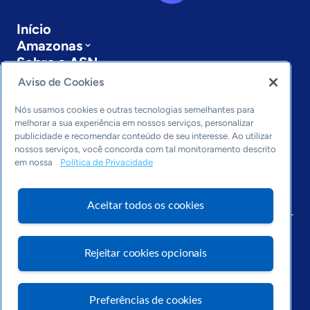
Início
Amazonas
Sobre a ASN
Últimas notícias
Aviso de Cookies
Entre em contato
Editorias
Nós usamos cookies e outras tecnologias semelhantes para
melhorar a sua experiência em nossos serviços, personalizar
publicidade e recomendar conteúdo de seu interesse. Ao utilizar
Economia & Política
nossos serviços, você concorda com tal monitoramento descrito
Inovação & Tecnologia
em nossa
Política de Privacidade
Cultura empreendedora
Dados
Arquivo
Aceitar todos os cookies
Rejeitar cookies opcionais
Visite o Portal Sebrae
Preferências de cookies