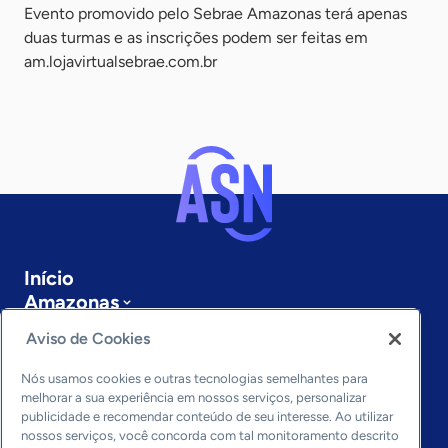
Evento promovido pelo Sebrae Amazonas terá apenas
duas turmas e as inscrições podem ser feitas em
am.lojavirtualsebrae.com.br
Início
Amazonas
Sobre a ASN
Aviso de Cookies
Últimas notícias
Entre em contato
Nós usamos cookies e outras tecnologias semelhantes para
Editorias
melhorar a sua experiência em nossos serviços, personalizar
publicidade e recomendar conteúdo de seu interesse. Ao utilizar
Economia & Política
nossos serviços, você concorda com tal monitoramento descrito