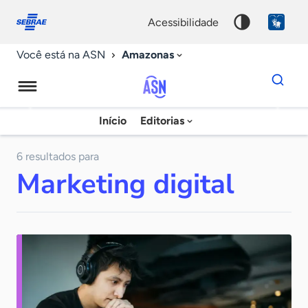
Fale
Acessibilidade
conosco
0
acessibilidade
9
Amazonas
Você está na ASN
Dados
para
busca
Agência
Início
Editorias
Palavra
Sebrae
chave
de
6 resultados para
Marketing digital
Notícias