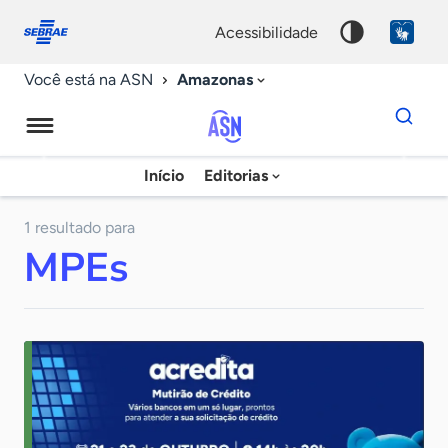
Fale
Acessibilidade
conosco
0
acessibilidade
9
Amazonas
Você está na ASN
Dados
para
busca
Agência
Início
Editorias
Palavra
Sebrae
chave
de
1 resultado para
MPEs
Notícias