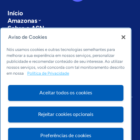
Início
Amazonas
Sobre a ASN
Últimas notícias
Aviso de Cookies
Entre em contato
Editorias
Nós usamos cookies e outras tecnologias semelhantes para
melhorar a sua experiência em nossos serviços, personalizar
publicidade e recomendar conteúdo de seu interesse. Ao utilizar
Economia & Política
nossos serviços, você concorda com tal monitoramento descrito
Inovação & Tecnologia
em nossa
Política de Privacidade
Cultura empreendedora
Dados
Arquivo
Aceitar todos os cookies
Rejeitar cookies opcionais
Visite o Portal Sebrae
Preferências de cookies