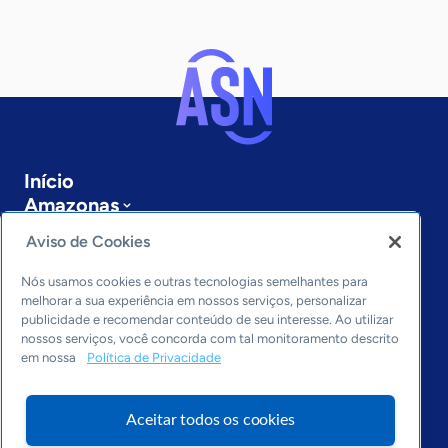
Início
Amazonas
Sobre a ASN
Aviso de Cookies
Últimas notícias
Entre em contato
Nós usamos cookies e outras tecnologias semelhantes para
Editorias
melhorar a sua experiência em nossos serviços, personalizar
publicidade e recomendar conteúdo de seu interesse. Ao utilizar
Economia & Política
nossos serviços, você concorda com tal monitoramento descrito
em nossa
Política de Privacidade
Inovação & Tecnologia
Cultura empreendedora
Dados
Aceitar todos os cookies
Arquivo