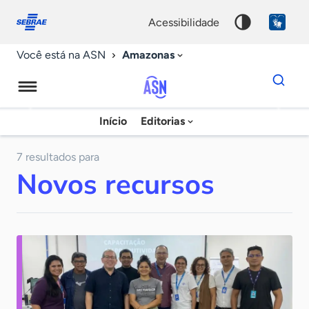
Fale
Acessibilidade
conosco
0
acessibilidade
9
Amazonas
Você está na ASN
Dados
para
busca
Agência
Início
Editorias
Palavra
Sebrae
chave
de
7 resultados para
Novos recursos
Notícias