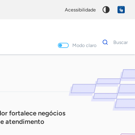
acessibilidade
Dados
Buscar
para
Modo claro
busca
Palavra
chave
r fortalece negócios
s e atendimento