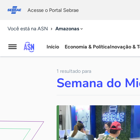
Fale
Acessibilidade
conosco
0
Acesse o Portal Sebrae
9
Amazonas
Você está na ASN
Início
Economia & Política
Inovação & T
Agência
Sebrae
1 resultado para
de
Semana do Mi
Notícias