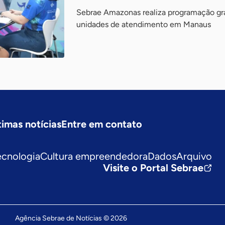
Sebrae Amazonas realiza programação gra
unidades de atendimento em Manaus
timas notícias
Entre em contato
ecnologia
Cultura empreendedora
Dados
Arquivo
Visite o Portal Sebrae
Agência Sebrae de Notícias © 2026