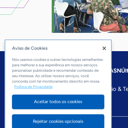
Aviso de Cookies
Nós usamos cookies e outras tecnologias semelhantes
para melhorar a sua experiência em nossos serviços,
Início
Amazonas
Sobre a ASN
Úl
personalizar publicidade e recomendar conteúdo de
seu interesse. Ao utilizar nossos serviços, você
Editorias
concorda com tal monitoramento descrito em nossa
Política de Privacidade
Economia & Política
Inovação & T
Aceitar todos os cookies
Rejeitar cookies opcionais