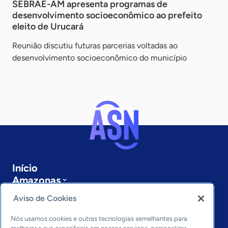
SEBRAE-AM apresenta programas de
desenvolvimento socioeconômico ao prefeito
eleito de Urucará
Reunião discutiu futuras parcerias voltadas ao
desenvolvimento socioeconômico do município
Início
Amazonas
Sobre a ASN
Aviso de Cookies
Últimas notícias
Entre em contato
Nós usamos cookies e outras tecnologias semelhantes para