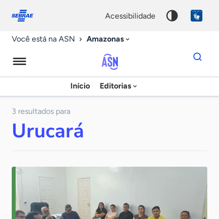
Fale
Acessibilidade
conosco
0
acessibilidade
9
Amazonas
Você está na ASN
Dados
para
busca
Agência
Início
Editorias
Palavra
Sebrae
chave
de
3 resultados para
Urucará
Notícias