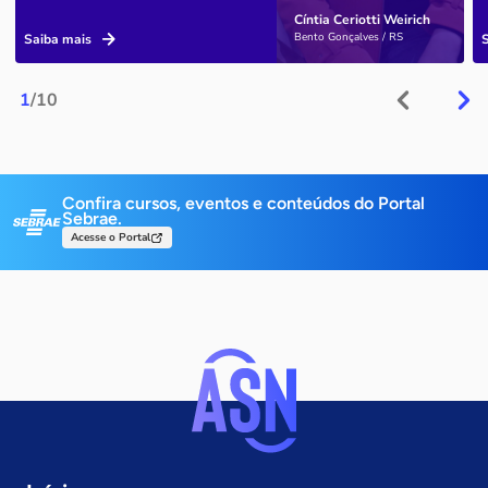
Cíntia Ceriotti Weirich
Bento Gonçalves / RS
Saiba mais
1
/10
Confira cursos, eventos e conteúdos do Portal
Sebrae.
Acesse o Portal