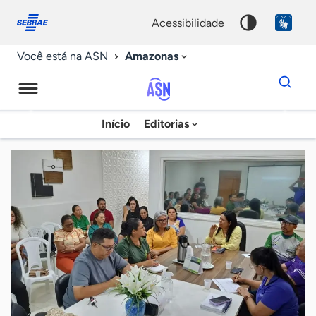
Fale
Acessibilidade
conosco
0
acessibilidade
9
Amazonas
Você está na ASN
Dados
para
busca
Agência
Início
Editorias
Palavra
Sebrae
chave
de
Notícias