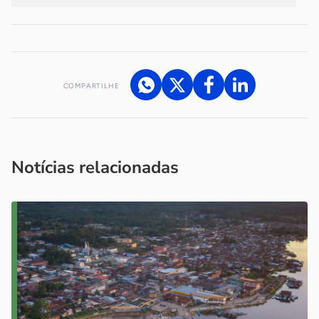
COMPARTILHE
Acesse nossos canais de atendimento
Ficou com alguma dúvida?
.
Se
você é um profissional da imprensa, entre em contato pelo
imprensa@sebrae.com.br
fale com a ASN em cada UF
ou
Notícias relacionadas