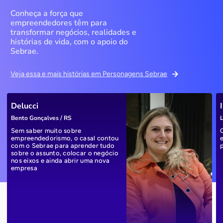
Conheça a força que
empreendedores têm para
transformar negócios, realidades e
histórias de vida, com o apoio do
Sebrae.
Veja essa e mais histórias em Personagens Sebrae
Delucci
Bento Gonçalves / RS
L
Sem saber muito sobre
empreendedorismo, o casal contou
com o Sebrae para aprender tudo
sobre o assunto, colocar o negócio
nos eixos e ainda abrir uma nova
empresa