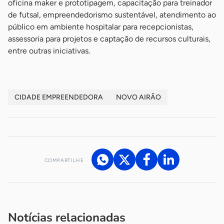
oficina maker e prototipagem, capacitação para treinador
de futsal, empreendedorismo sustentável, atendimento ao
público em ambiente hospitalar para recepcionistas,
assessoria para projetos e captação de recursos culturais,
entre outras iniciativas.
CIDADE EMPREENDEDORA
NOVO AIRÃO
COMPARTILHE
Acesse nossos canais de atendimento
Ficou com alguma dúvida?
.
Se
você é um profissional da imprensa, entre em contato pelo
imprensa@sebrae.com.br
fale com a ASN em cada UF
ou
Notícias relacionadas