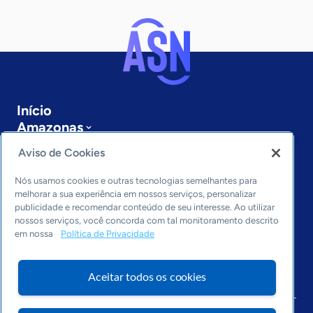
Início
Amazonas
Sobre a ASN
Aviso de Cookies
Últimas notícias
Entre em contato
Nós usamos cookies e outras tecnologias semelhantes para
Editorias
melhorar a sua experiência em nossos serviços, personalizar
publicidade e recomendar conteúdo de seu interesse. Ao utilizar
Economia & Política
nossos serviços, você concorda com tal monitoramento descrito
em nossa
Política de Privacidade
Inovação & Tecnologia
Cultura empreendedora
Dados
Aceitar todos os cookies
Arquivo