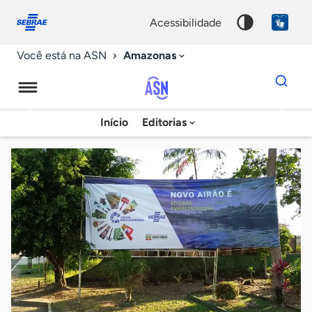
Fale
Acessibilidade
conosco
0
acessibilidade
9
Amazonas
Você está na ASN
Dados
para
busca
Agência
Início
Editorias
Palavra
Sebrae
chave
de
Notícias