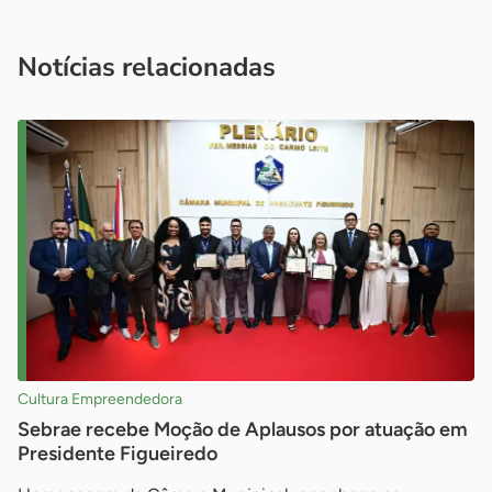
Acesse nossos canais de atendimento
Ficou com alguma dúvida?
.
Se
você é um profissional da imprensa, entre em contato pelo
imprensa@sebrae.com.br
fale com a ASN em cada UF
ou
Notícias relacionadas
Cultura Empreendedora
Sebrae recebe Moção de Aplausos por atuação em
Presidente Figueiredo