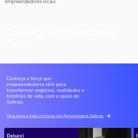
empreendedores locais
Conheça os Personagens
Sebrae
Conheça a força que
empreendedores têm para
transformar negócios, realidades e
histórias de vida, com o apoio do
Sebrae.
Veja essa e mais histórias em Personagens Sebrae
Delucci