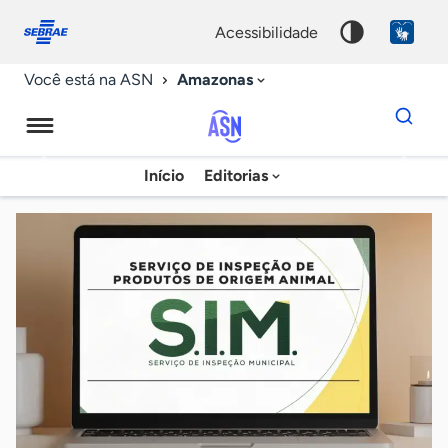
Fale
Acessibilidade
conosco
0
acessibilidade
9
Amazonas
Você está na ASN
Dados
para
busca
Agência
Início
Editorias
Palavra
Sebrae
chave
de
Notícias