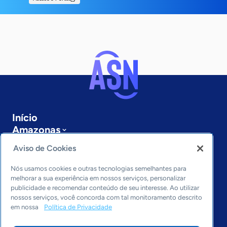
Início
Amazonas
Sobre a ASN
Aviso de Cookies
Últimas notícias
Entre em contato
Nós usamos cookies e outras tecnologias semelhantes para
Editorias
melhorar a sua experiência em nossos serviços, personalizar
publicidade e recomendar conteúdo de seu interesse. Ao utilizar
Economia & Política
nossos serviços, você concorda com tal monitoramento descrito
em nossa
Política de Privacidade
Inovação & Tecnologia
Cultura empreendedora