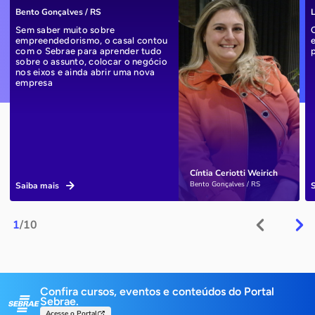
Bento Gonçalves / RS
L
Sem saber muito sobre
empreendedorismo, o casal contou
com o Sebrae para aprender tudo
sobre o assunto, colocar o negócio
nos eixos e ainda abrir uma nova
empresa
Cíntia Ceriotti Weirich
Bento Gonçalves / RS
Saiba mais
1
/10
Confira cursos, eventos e conteúdos do Portal
Sebrae.
Acesse o Portal