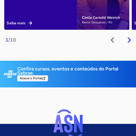
Cíntia Ceriotti Weirich
Bento Gonçalves / RS
Saiba mais
1
/10
Confira cursos, eventos e conteúdos do Portal
Sebrae.
Acesse o Portal