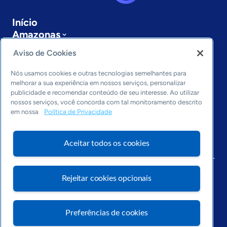
Início
Amazonas
Sobre a ASN
Aviso de Cookies
Últimas notícias
Entre em contato
Nós usamos cookies e outras tecnologias semelhantes para
Editorias
melhorar a sua experiência em nossos serviços, personalizar
publicidade e recomendar conteúdo de seu interesse. Ao utilizar
Economia & Política
nossos serviços, você concorda com tal monitoramento descrito
em nossa
Política de Privacidade
Inovação & Tecnologia
Cultura empreendedora
Dados
Aceitar todos os cookies
Arquivo
Rejeitar cookies opcionais
Preferências de cookies
Visite o Portal Sebrae