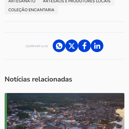
ARTESANATO
ARTESÃOS E PRODUTORES LOCAIS
COLEÇÃO ENCANTARIA
COMPARTILHE
Acesse nossos canais de atendimento
Ficou com alguma dúvida?
.
Se
você é um profissional da imprensa, entre em contato pelo
imprensa@sebrae.com.br
fale com a ASN em cada UF
ou
Notícias relacionadas