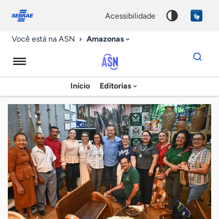
Fale
Acessibilidade
conosco
0
acessibilidade
9
Amazonas
Você está na ASN
Dados
para
busca
Agência
Início
Editorias
Palavra
Sebrae
chave
de
Notícias