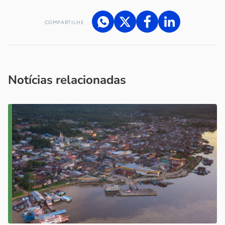
COMPARTILHE
Acesse nossos canais de atendimento
Ficou com alguma dúvida?
.
Se
você é um profissional da imprensa, entre em contato pelo
imprensa@sebrae.com.br
fale com a ASN em cada UF
ou
Notícias relacionadas