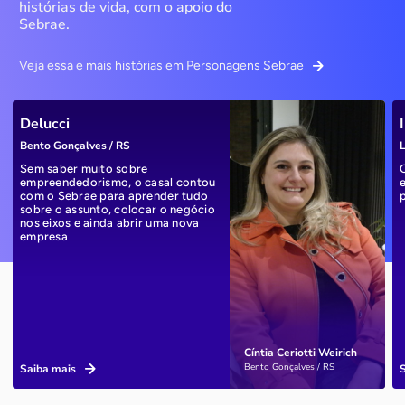
histórias de vida, com o apoio do
Sebrae.
Veja essa e mais histórias em Personagens Sebrae
Delucci
Bento Gonçalves / RS
L
Sem saber muito sobre
empreendedorismo, o casal contou
com o Sebrae para aprender tudo
sobre o assunto, colocar o negócio
nos eixos e ainda abrir uma nova
empresa
Cíntia Ceriotti Weirich
Bento Gonçalves / RS
Saiba mais