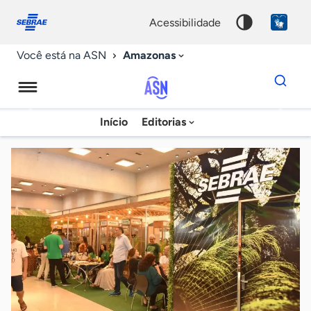
Fale
Acessibilidade
conosco
0
acessibilidade
9
Amazonas
Você está na ASN
Dados
para
busca
Agência
Início
Editorias
Palavra
Sebrae
chave
de
Notícias