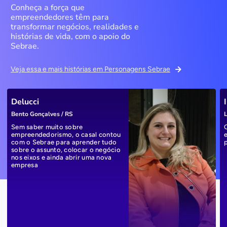
Conheça a força que
empreendedores têm para
transformar negócios, realidades e
histórias de vida, com o apoio do
Sebrae.
Veja essa e mais histórias em Personagens Sebrae
Delucci
Bento Gonçalves / RS
L
Sem saber muito sobre
empreendedorismo, o casal contou
com o Sebrae para aprender tudo
sobre o assunto, colocar o negócio
nos eixos e ainda abrir uma nova
empresa