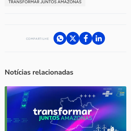
TRANSFORMAR JUNTOS AMAZONAS
COMPARTILHE
Acesse nossos canais de atendimento
Ficou com alguma dúvida?
.
Se
você é um profissional da imprensa, entre em contato pelo
imprensa@sebrae.com.br
fale com a ASN em cada UF
ou
Notícias relacionadas