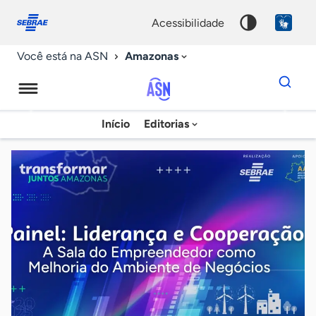
Fale
Acessibilidade
conosco
0
acessibilidade
9
Amazonas
Você está na ASN
Dados
para
busca
Agência
Início
Editorias
Palavra
Sebrae
chave
de
Notícias