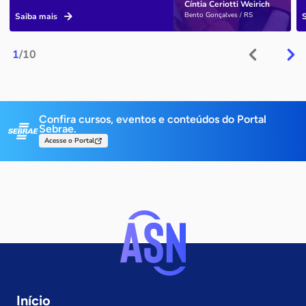
Cíntia Ceriotti Weirich
Bento Gonçalves / RS
Saiba mais
1
/10
Confira cursos, eventos e conteúdos do Portal
Sebrae.
Acesse o Portal
Início