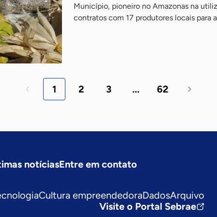
Município, pioneiro no Amazonas na util
contratos com 17 produtores locais para a
1
2
3
...
62
timas notícias
Entre em contato
ecnologia
Cultura empreendedora
Dados
Arquivo
Visite o Portal Sebrae