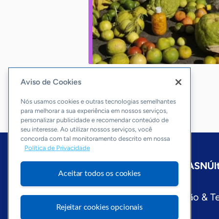
Aviso de Cookies
Nós usamos cookies e outras tecnologias semelhantes
para melhorar a sua experiência em nossos serviços,
personalizar publicidade e recomendar conteúdo de
seu interesse. Ao utilizar nossos serviços, você
concorda com tal monitoramento descrito em nossa
Política de Privacidade
Início
Amazonas
Sobre a ASN
Úl
Aceitar todos os cookies
Editorias
Economia & Política
Inovação & T
Rejeitar cookies opcionais