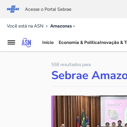
Fale
Acessibilidade
conosco
0
Acesse o Portal Sebrae
9
Amazonas
Você está na ASN
Início
Economia & Política
Inovação & T
Agência
Sebrae
558 resultados para
de
Sebrae Amaz
Notícias