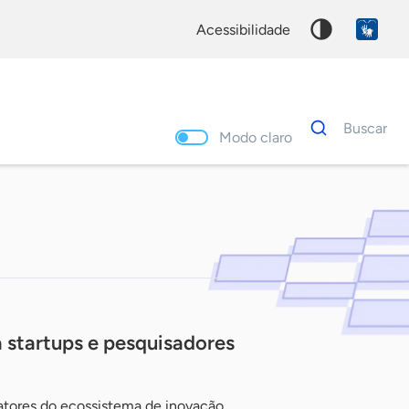
acessibilidade
Dados
Buscar
para
Modo claro
busca
Palavra
chave
startups e pesquisadores
atores do ecossistema de inovação