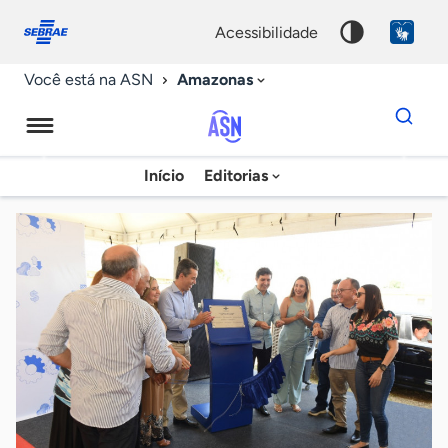
Fale
Acessibilidade
conosco
0
acessibilidade
9
Amazonas
Você está na ASN
Dados
para
busca
Agência
Início
Editorias
Palavra
Sebrae
chave
de
Notícias