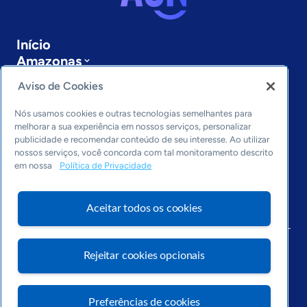
Início
Amazonas
Sobre a ASN
Aviso de Cookies
Últimas notícias
Entre em contato
Nós usamos cookies e outras tecnologias semelhantes para
Editorias
melhorar a sua experiência em nossos serviços, personalizar
publicidade e recomendar conteúdo de seu interesse. Ao utilizar
Economia & Política
nossos serviços, você concorda com tal monitoramento descrito
em nossa
Política de Privacidade
Inovação & Tecnologia
Cultura empreendedora
Dados
Aceitar todos os cookies
Arquivo
Rejeitar cookies opcionais
Preferências de cookies