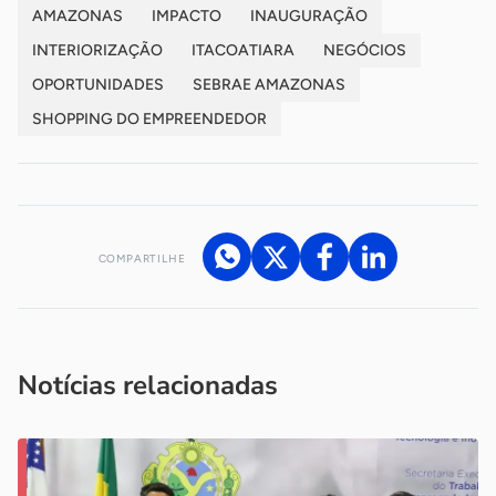
AMAZONAS
IMPACTO
INAUGURAÇÃO
INTERIORIZAÇÃO
ITACOATIARA
NEGÓCIOS
OPORTUNIDADES
SEBRAE AMAZONAS
SHOPPING DO EMPREENDEDOR
COMPARTILHE
Acesse nossos canais de atendimento
Ficou com alguma dúvida?
.
Se
você é um profissional da imprensa, entre em contato pelo
imprensa@sebrae.com.br
fale com a ASN em cada UF
ou
Notícias relacionadas