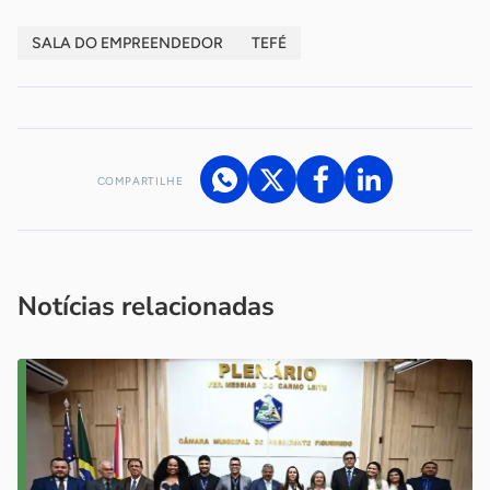
SALA DO EMPREENDEDOR
TEFÉ
COMPARTILHE
Acesse nossos canais de atendimento
Ficou com alguma dúvida?
.
Se
você é um profissional da imprensa, entre em contato pelo
imprensa@sebrae.com.br
fale com a ASN em cada UF
ou
Notícias relacionadas