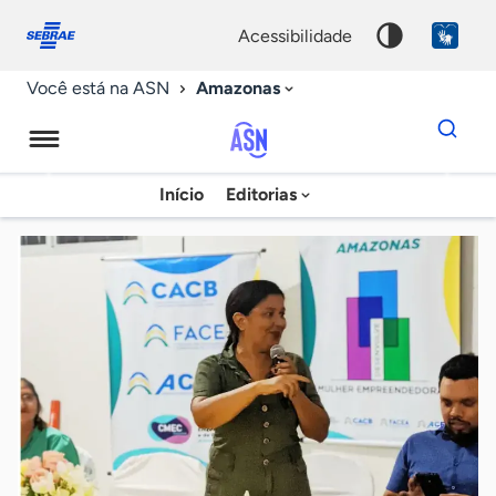
Fale
Acessibilidade
conosco
0
acessibilidade
9
Amazonas
Você está na ASN
Dados
para
busca
Agência
Início
Editorias
Palavra
Sebrae
chave
de
Notícias