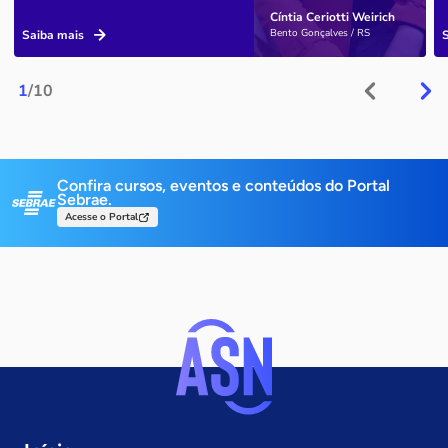
Cíntia Ceriotti Weirich
Bento Gonçalves / RS
Saiba mais
1
/10
Confira cursos, eventos e conteúdos do Portal
Sebrae.
Acesse o Portal