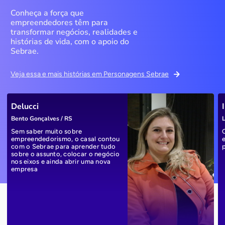
Conheça a força que
empreendedores têm para
transformar negócios, realidades e
histórias de vida, com o apoio do
Sebrae.
Veja essa e mais histórias em Personagens Sebrae
Delucci
Bento Gonçalves / RS
L
Sem saber muito sobre
empreendedorismo, o casal contou
com o Sebrae para aprender tudo
sobre o assunto, colocar o negócio
nos eixos e ainda abrir uma nova
empresa