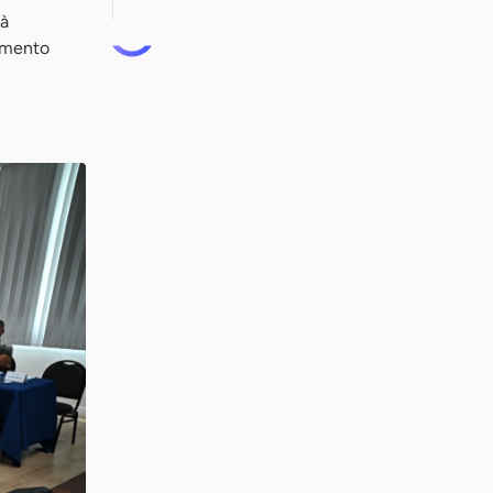
 à
imento