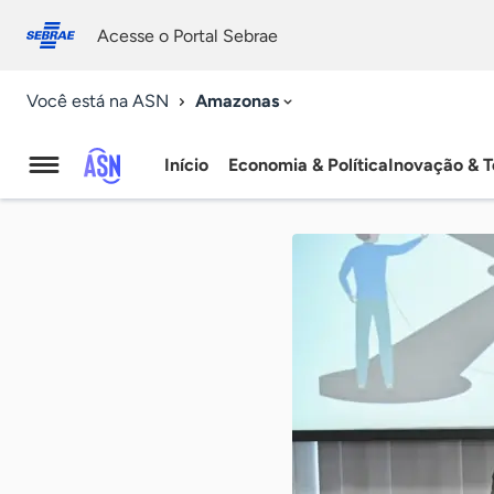
Fale
Acessibilidade
conosco
0
Acesse o Portal Sebrae
9
Amazonas
Você está na ASN
Início
Economia & Política
Inovação & T
Agência
Sebrae
de
Notícias