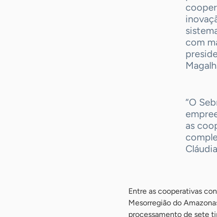
cooper
inovaç
sistem
com ma
presid
Magalh
-
“O Sebr
empree
as coo
comple
Cláudi
Entre as cooperativas co
Mesorregião do Amazonas 
processamento de sete ti