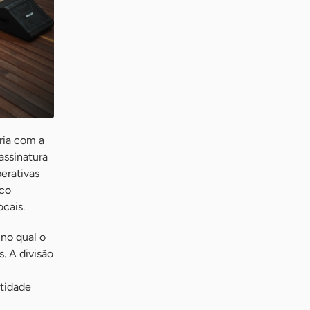
ria com a
assinatura
erativas
oco
cais.
no qual o
. A divisão
ntidade