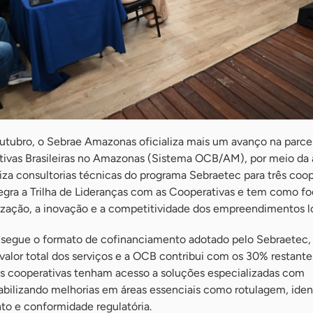
outubro, o Sebrae Amazonas oficializa mais um avanço na parce
ivas Brasileiras no Amazonas (Sistema OCB/AM), por meio da 
iza consultorias técnicas do programa Sebraetec para três coop
ntegra a Trilha de Lideranças com as Cooperativas e tem como f
lização, a inovação e a competitividade dos empreendimentos lo
segue o formato de cofinanciamento adotado pelo Sebraetec, 
lor total dos serviços e a OCB contribui com os 30% restantes
as cooperativas tenham acesso a soluções especializadas com
iabilizando melhorias em áreas essenciais como rotulagem, ide
to e conformidade regulatória.