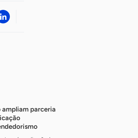
 ampliam parceria
ficação
eendedorismo