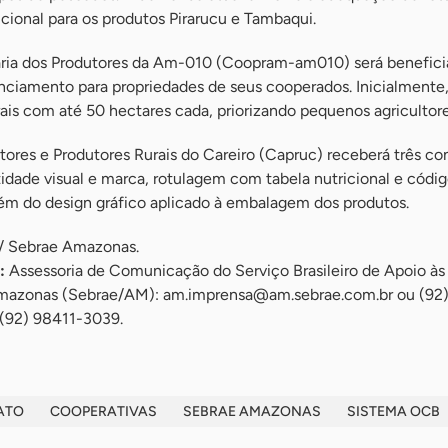
icional para os produtos Pirarucu e Tambaqui.
ria dos Produtores da Am-010 (Coopram-am010) será benefic
enciamento para propriedades de seus cooperados. Inicialmente,
rais com até 50 hectares cada, priorizando pequenos agricultore
ores e Produtores Rurais do Careiro (Capruc) receberá três con
tidade visual e marca, rotulagem com tabela nutricional e códig
lém do design gráfico aplicado à embalagem dos produtos.
/ Sebrae Amazonas.
:
Assessoria de Comunicação do Serviço Brasileiro de Apoio às
mazonas (Sebrae/AM):
am.imprensa@am.sebrae.com.br
ou (92
 (92) 98411-3039.
ATO
COOPERATIVAS
SEBRAE AMAZONAS
SISTEMA OCB