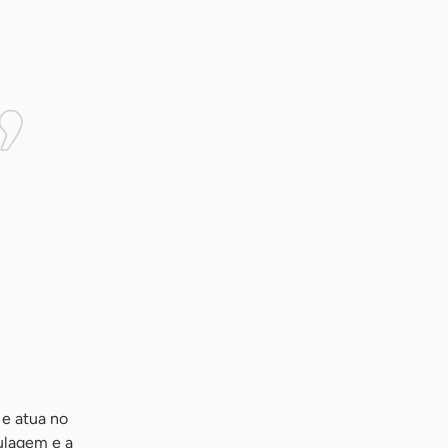
 e atua no
ulagem e a