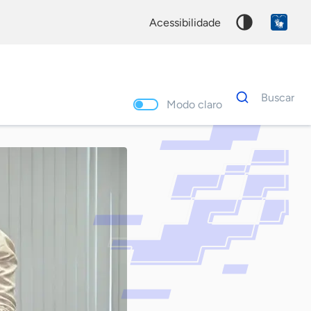
acessibilidade
Dados
Buscar
para
Modo claro
busca
Palavra
chave