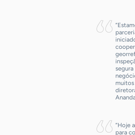
“Estam
parcer
iniciad
cooper
georref
inspeç
segura
negócio
muitos
direto
Ananda
“Hoje 
para c