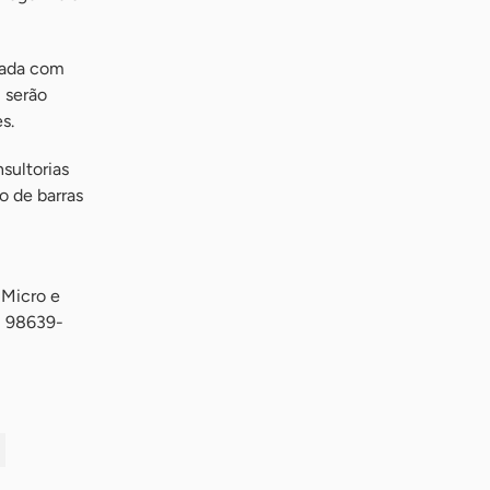
iada com
 serão
s.
sultorias
o de barras
 Micro e
) 98639-