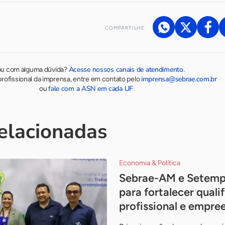
COMPARTILHE
Acesse nossos canais de atendimento
ou com alguma dúvida?
.
imprensa@sebrae.com.br
rofissional da imprensa, entre em contato pelo
fale com a ASN em cada UF
ou
relacionadas
Economia & Política
Sebrae-AM e Setemp
para fortalecer quali
profissional e empr