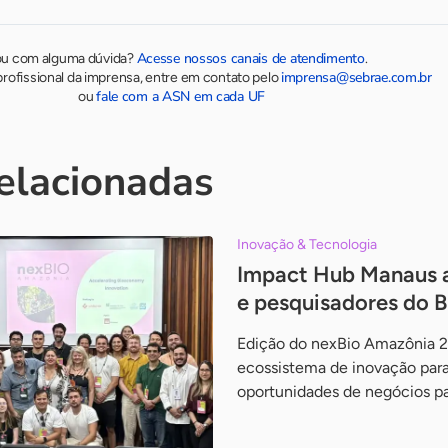
Acesse nossos canais de atendimento
ou com alguma dúvida?
.
imprensa@sebrae.com.br
rofissional da imprensa, entre em contato pelo
fale com a ASN em cada UF
ou
relacionadas
Inovação & Tecnologia
Impact Hub Manaus a
e pesquisadores do Br
Edição do nexBio Amazônia 2
ecossistema de inovação para
oportunidades de negócios pa