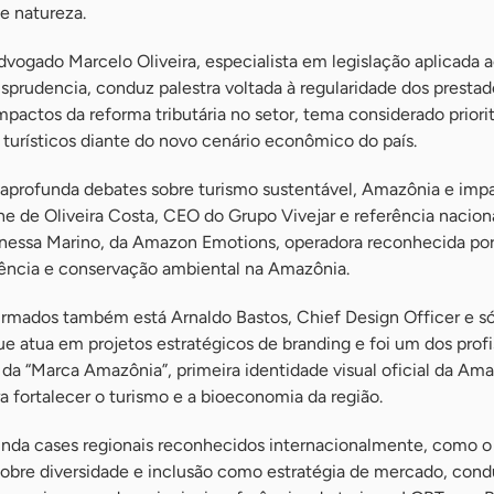
e natureza.
advogado Marcelo Oliveira, especialista em legislação aplicada 
isprudencia, conduz palestra voltada à regularidade dos prestad
impactos da reforma tributária no setor, tema considerado priorit
turísticos diante do novo cenário econômico do país.
 aprofunda debates sobre turismo sustentável, Amazônia e imp
ne de Oliveira Costa, CEO do Grupo Vivejar e referência nacio
anessa Marino, da Amazon Emotions, operadora reconhecida por
ciência e conservação ambiental na Amazônia.
irmados também está Arnaldo Bastos, Chief Design Officer e s
e atua em projetos estratégicos de branding e foi um dos profi
da “Marca Amazônia”, primeira identidade visual oficial da Am
ara fortalecer o turismo e a bioeconomia da região.
nda cases regionais reconhecidos internacionalmente, como 
obre diversidade e inclusão como estratégia de mercado, cond