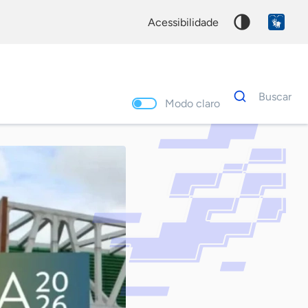
acessibilidade
Dados
Buscar
para
Modo claro
busca
Palavra
chave