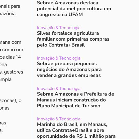
Sebrae Amazonas destaca
nais para
potencial da meliponicultura em
mazônia
congresso na UFAM
Inovação & Tecnologia
Silves fortalece agricultura
familiar com primeiras compras
semana com
pelo Contrata+Brasil
do como um
os dias 14
Inovação & Tecnologia
Sebrae prepara pequenos
ona
negócios do Amazonas para
s, gestores
vender a grandes empresas
 ampla
Inovação & Tecnologia
Sebrae Amazonas e Prefeitura de
Manaus iniciam construção do
azonas), o
Plano Municipal de Turismo
onas
Inovação & Tecnologia
mas
Marinha do Brasil, em Manaus,
utiliza Contrata+Brasil e abre
a,
oportunidade de R$ 1 milhão para