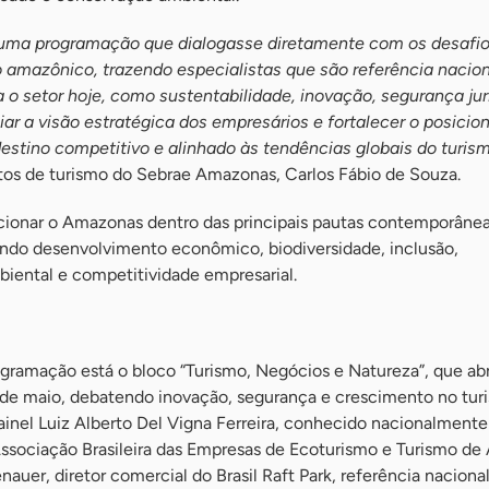
r uma programação que dialogasse diretamente com os desafio
 amazônico, trazendo especialistas que são referência nacio
o setor hoje, como sustentabilidade, inovação, segurança jur
ar a visão estratégica dos empresários e fortalecer o posici
tino competitivo e alinhado às tendências globais do turis
etos de turismo do Sebrae Amazonas, Carlos Fábio de Souza.
ionar o Amazonas dentro das principais pautas contemporâne
ndo desenvolvimento econômico, biodiversidade, inclusão,
biental e competitividade empresarial.
ogramação está o bloco “Turismo, Negócios e Natureza”, que ab
 de maio, debatendo inovação, segurança e crescimento no tur
ainel Luiz Alberto Del Vigna Ferreira, conhecido nacionalmente
ssociação Brasileira das Empresas de Ecoturismo e Turismo de 
auer, diretor comercial do Brasil Raft Park, referência naciona