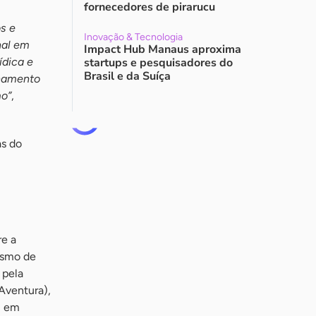
fornecedores de pirarucu
s e
Inovação & Tecnologia
nal em
Impact Hub Manaus aproxima
ídica e
startups e pesquisadores do
Brasil e da Suíça
onamento
mo”
,
as do
re a
ismo de
 pela
Aventura),
l em