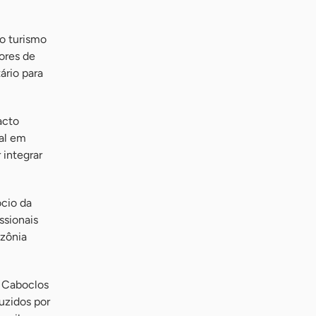
ao turismo
ores de
ário para
acto
nal em
 integrar
ócio da
ssionais
azônia
o Caboclos
uzidos por