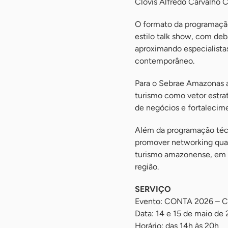
Clovis Alfredo Carvalho C
O formato da programação
estilo talk show, com deb
aproximando especialistas
contemporâneo.
Para o Sebrae Amazonas a
turismo como vetor estra
de negócios e fortalecime
Além da programação téc
promover networking quali
turismo amazonense, em u
região.
SERVIÇO
Evento: CONTA 2026 – C
Data: 14 e 15 de maio de
Horário: das 14h às 20h