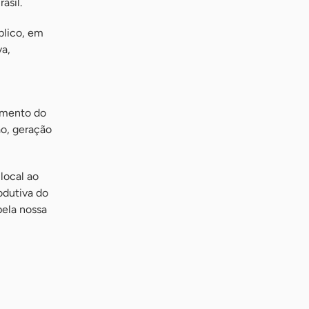
asil.
blico, em
va,
cimento do
ão, geração
local ao
odutiva do
ela nossa