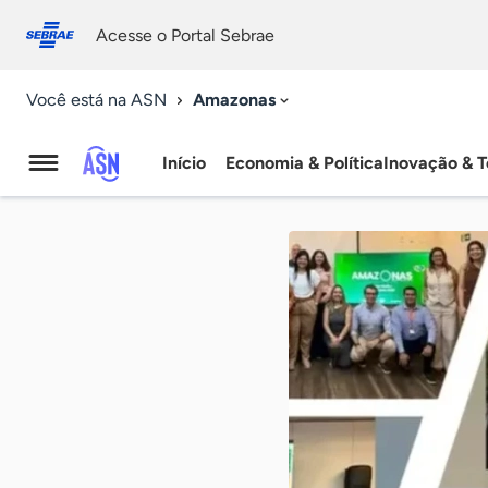
Fale
Acessibilidade
conosco
0
Acesse o Portal Sebrae
9
Amazonas
Você está na ASN
Início
Economia & Política
Inovação & T
Agência
Sebrae
de
Notícias