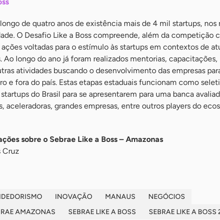
oss
 longo de quatro anos de existência mais de 4 mil startups, nos
idade. O Desafio Like a Boss compreende, além da competição
 ações voltadas para o estímulo às startups em contextos de a
s. Ao longo do ano já foram realizados mentorias, capacitações,
outras atividades buscando o desenvolvimento das empresas par
o e fora do país. Estas etapas estaduais funcionam como selet
 startups do Brasil para se apresentarem para uma banca avalia
, aceleradoras, grandes empresas, entre outros players do eco
ações sobre o Sebrae Like a Boss – Amazonas
 Cruz
NDEDORISMO
INOVAÇÃO
MANAUS
NEGÓCIOS
BRAE AMAZONAS
SEBRAE LIKE A BOSS
SEBRAE LIKE A BOSS 