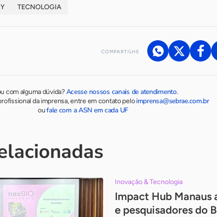
AY
TECNOLOGIA
COMPARTILHE
Acesse nossos canais de atendimento
ou com alguma dúvida?
.
imprensa@sebrae.com.br
rofissional da imprensa, entre em contato pelo
fale com a ASN em cada UF
ou
relacionadas
Inovação & Tecnologia
Impact Hub Manaus a
e pesquisadores do Br