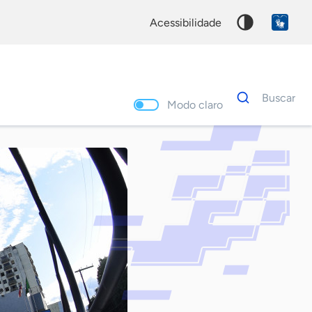
acessibilidade
Dados
Buscar
para
Modo claro
busca
Palavra
chave