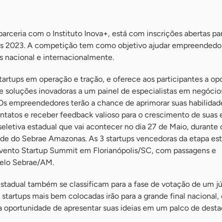
rceria com o Instituto Inova+, está com inscrições abertas pa
ss 2023. A competição tem como objetivo ajudar empreendedo
 nacional e internacionalmente.
tartups em operação e tração, e oferece aos participantes a op
 e soluções inovadoras a um painel de especialistas em negócio
 Os empreendedores terão a chance de aprimorar suas habilidad
ontatos e receber feedback valioso para o crescimento de suas 
seletiva estadual que vai acontecer no dia 27 de Maio, durante
ede do Sebrae Amazonas. As 3 startups vencedoras da etapa es
 evento Startup Summit em Florianópolis/SC, com passagens e
elo Sebrae/AM.
stadual também se classificam para a fase de votação de um jú
 startups mais bem colocadas irão para a grande final nacional,
o a oportunidade de apresentar suas ideias em um palco de dest