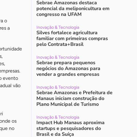
Sebrae Amazonas destaca
potencial da meliponicultura em
congresso na UFAM
ra o
Inovação & Tecnologia
res a
Silves fortalece agricultura
familiar com primeiras compras
pelo Contrata+Brasil
ortunidade
s,
Inovação & Tecnologia
Sebrae prepara pequenos
es,
negócios do Amazonas para
empresas.
vender a grandes empresas
 o evento
tadual vão
Inovação & Tecnologia
Sebrae Amazonas e Prefeitura de
Manaus iniciam construção do
Plano Municipal de Turismo
ri
Inovação & Tecnologia
 onde os
Impact Hub Manaus aproxima
startups e pesquisadores do
aque no
Brasil e da Suíça