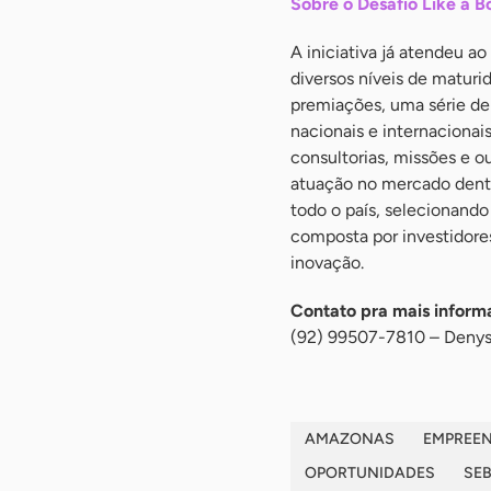
Sobre o Desafio Like a B
A iniciativa já atendeu ao
diversos níveis de matur
premiações, uma série de
nacionais e internacionai
consultorias, missões e 
atuação no mercado dentr
todo o país, selecionando
composta por investidores
inovação.
Contato pra mais inform
(92) 99507-7810 – Denys
AMAZONAS
EMPREE
OPORTUNIDADES
SE