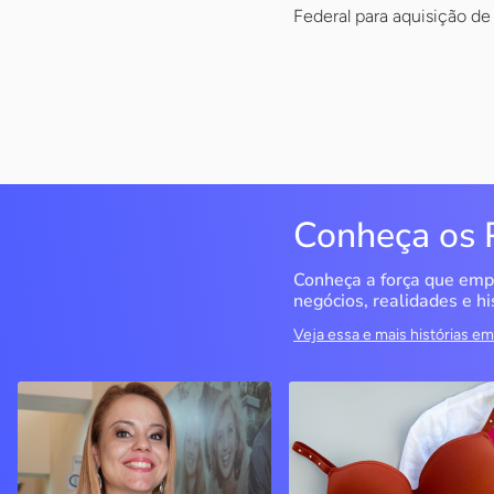
Federal para aquisição de
Conheça os 
Conheça a força que emp
negócios, realidades e hi
Veja essa e mais histórias 
QualiMedi Saúde
Miragem Moda Ínti
Londrina / PR
Pérola / PR
Crisanália Cinagava e
Com o apoio do Sebrae, a
Fernando Cinagava abriram
empresa cresceu e