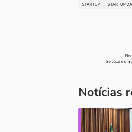
STARTUP
STARTUP D
Fic
Se você é um p
Notícias 