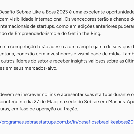
o Desafio Sebrae Like a Boss 2023 é uma excelente oportunidade
m visibilidade internacional. Os vencedores terão a chance de
nternacionais de startups, como em edições anteriores puder
ndo de Empreendedorismo e do Get in the Ring.
m na competição terão acesso a uma ampla gama de serviços d
entoria, conexão com investidores e visibilidade de mídia. Ta
utros líderes do setor e receber insights valiosos sobre as últ
des em seus mercados-alvo.
s devem se inscrever no link e apresentar suas startups durante 
acontece no dia 27 de Maio, na sede do Sebrae em Manaus. Ap
uras, em fase de operação ou tração.
//programas.sebraestartups.com.br/in/desafiosebraelikeaboss2