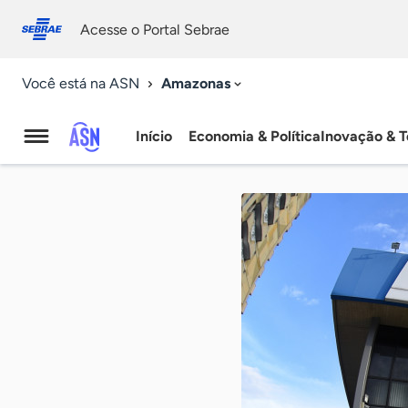
Fale
Acessibilidade
conosco
0
Acesse o Portal Sebrae
9
Amazonas
Você está na ASN
Início
Economia & Política
Inovação & T
Agência
Sebrae
de
Notícias