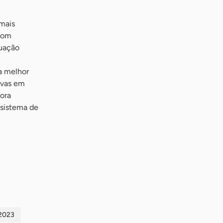
 mais
 com
tuação
a melhor
ivas em
dora
ssistema de
2023