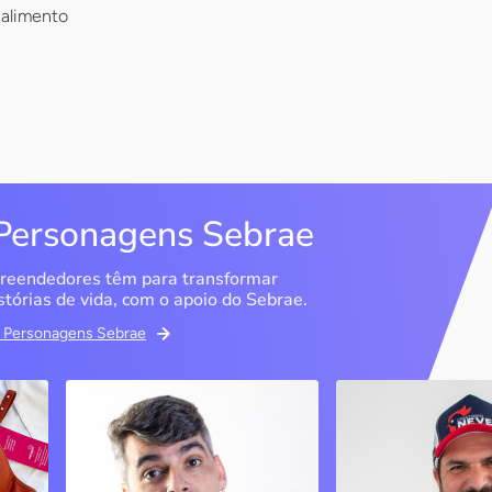
 alimento
Personagens Sebrae
reendedores têm para transformar
stórias de vida, com o apoio do Sebrae.
em Personagens Sebrae
ma
Bipp Tecnologia
Criatório Neve
Picos / PI
Sobrália / MG
Marcus Linhares
História
transformou a tese do