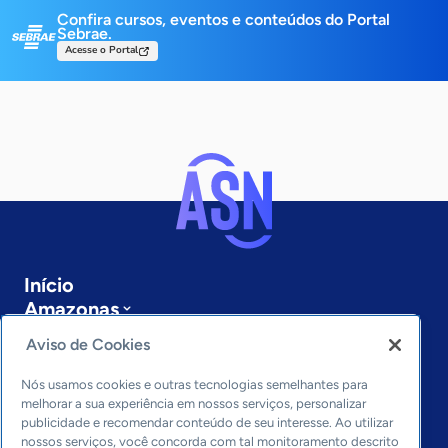
Confira cursos, eventos e conteúdos do Portal
Sebrae.
Acesse o Portal
Início
Amazonas
Sobre a ASN
Aviso de Cookies
Últimas notícias
Entre em contato
Nós usamos cookies e outras tecnologias semelhantes para
Editorias
melhorar a sua experiência em nossos serviços, personalizar
publicidade e recomendar conteúdo de seu interesse. Ao utilizar
Economia & Política
nossos serviços, você concorda com tal monitoramento descrito