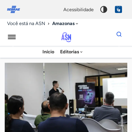
Fale
Acessibilidade
conosco
0
acessibilidade
9
Amazonas
Você está na ASN
Dados
para
busca
Agência
Início
Editorias
Palavra
Sebrae
chave
de
Notícias