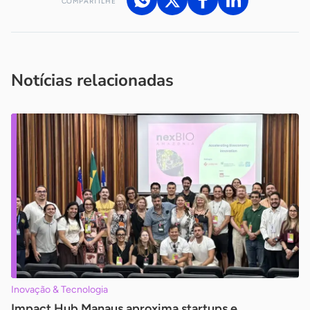
COMPARTILHE
Acesse nossos canais de atendimento
Ficou com alguma dúvida?
.
Se
você é um profissional da imprensa, entre em contato pelo
imprensa@sebrae.com.br
fale com a ASN em cada UF
ou
Notícias relacionadas
Inovação & Tecnologia
Impact Hub Manaus aproxima startups e