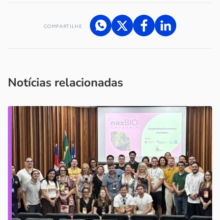
COMPARTILHE
Acesse nossos canais de atendimento
Ficou com alguma dúvida?
.
Se
você é um profissional da imprensa, entre em contato pelo
imprensa@sebrae.com.br
fale com a ASN em cada UF
ou
Notícias relacionadas