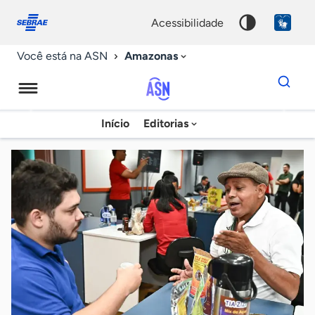
Fale
Acessibilidade
conosco
0
acessibilidade
9
Amazonas
Você está na ASN
Dados
para
busca
Agência
Início
Editorias
Palavra
Sebrae
chave
de
Notícias