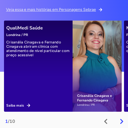
Veja essa e mais histórias em Personagens Sebrae
QualiMedi Saúde
Londrina / PR
P
Crisanália Cinagava e Fernando
Cinagava abriram clínica com
atendimento de nível particular com
preço acessível
Crisanália Cinagava e
Fernando Cinagava
Londrina / PR
Saiba mais
1
/10