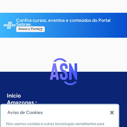
Confira cursos, eventos e conteúdos do Portal
Sebrae.
Acesse o Portal
Início
Amazonas
Sobre a ASN
Aviso de Cookies
Últimas notícias
Entre em contato
Nós usamos cookies e outras tecnologias semelhantes para