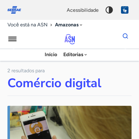
Fale
Acessibilidade
conosco
0
acessibilidade
9
Amazonas
Você está na ASN
Dados
para
busca
Agência
Início
Editorias
Palavra
Sebrae
chave
de
2 resultados para
Comércio digital
Notícias