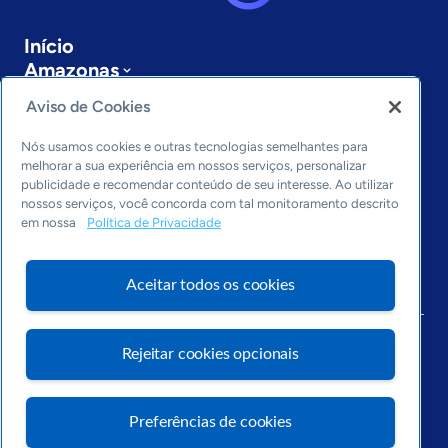
Início
Amazonas
Sobre a ASN
Aviso de Cookies
Últimas notícias
Entre em contato
Nós usamos cookies e outras tecnologias semelhantes para
Editorias
melhorar a sua experiência em nossos serviços, personalizar
publicidade e recomendar conteúdo de seu interesse. Ao utilizar
Economia & Política
nossos serviços, você concorda com tal monitoramento descrito
em nossa
Política de Privacidade
Inovação & Tecnologia
Cultura empreendedora
Dados
Aceitar todos os cookies
Arquivo
Rejeitar cookies opcionais
Preferências de cookies
Visite o Portal Sebrae