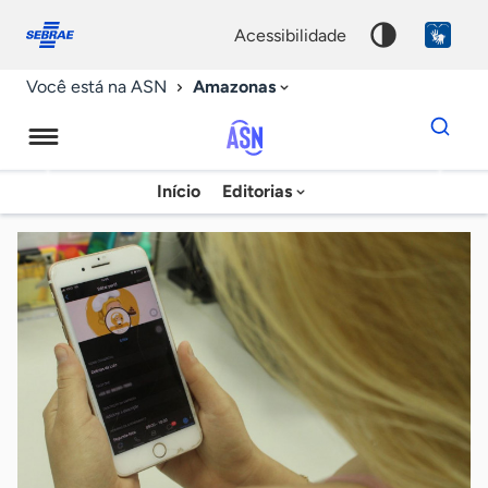
Fale
Acessibilidade
conosco
0
acessibilidade
9
Amazonas
Você está na ASN
Dados
para
busca
Agência
Início
Editorias
Palavra
Sebrae
chave
de
Notícias