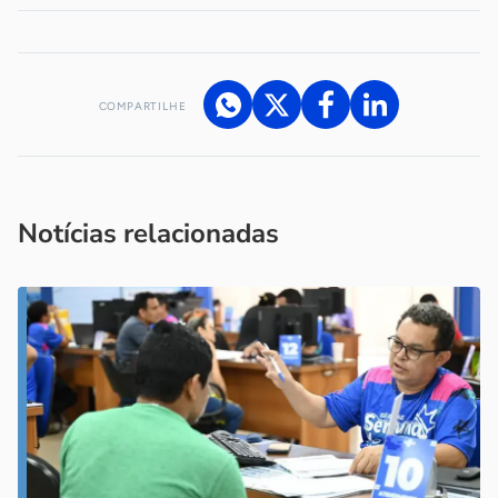
COMPARTILHE
Acesse nossos canais de atendimento
Ficou com alguma dúvida?
.
Se
você é um profissional da imprensa, entre em contato pelo
imprensa@sebrae.com.br
fale com a ASN em cada UF
ou
Notícias relacionadas