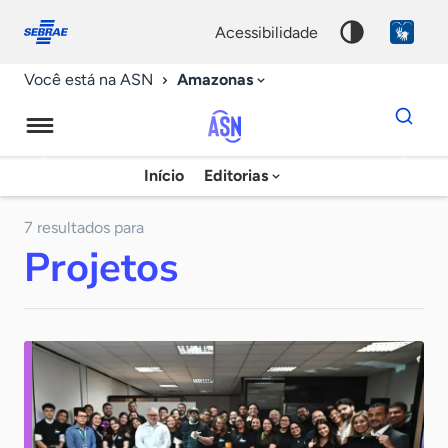
Fale
Acessibilidade
conosco
0
acessibilidade
9
Amazonas
Você está na ASN
Dados
para
busca
Agência
Início
Editorias
Palavra
Sebrae
chave
de
7 resultados para
Projetos
Notícias