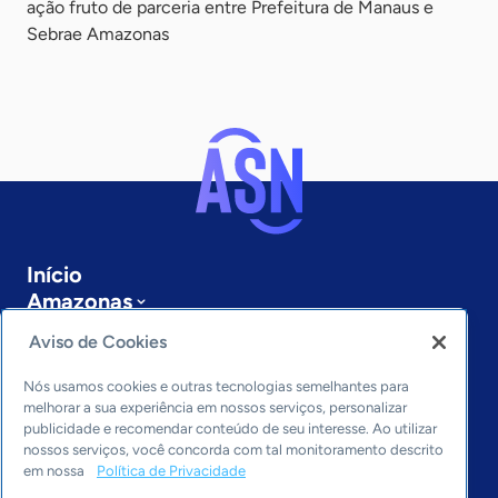
ação fruto de parceria entre Prefeitura de Manaus e
Sebrae Amazonas
Início
Amazonas
Sobre a ASN
Aviso de Cookies
Últimas notícias
Entre em contato
Nós usamos cookies e outras tecnologias semelhantes para
Editorias
melhorar a sua experiência em nossos serviços, personalizar
publicidade e recomendar conteúdo de seu interesse. Ao utilizar
Economia & Política
nossos serviços, você concorda com tal monitoramento descrito
em nossa
Política de Privacidade
Inovação & Tecnologia