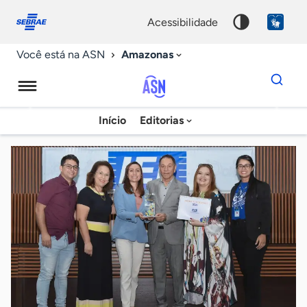
Fale
Acessibilidade
conosco
0
acessibilidade
9
Amazonas
Você está na ASN
Dados
para
busca
Agência
Início
Editorias
Palavra
Sebrae
chave
de
Notícias