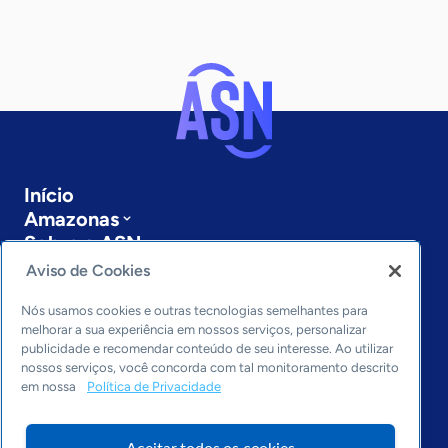
Início
Amazonas
Sobre a ASN
Últimas notícias
Aviso de Cookies
Entre em contato
Editorias
Nós usamos cookies e outras tecnologias semelhantes para
melhorar a sua experiência em nossos serviços, personalizar
publicidade e recomendar conteúdo de seu interesse. Ao utilizar
Economia & Política
nossos serviços, você concorda com tal monitoramento descrito
Inovação & Tecnologia
em nossa
Política de Privacidade
Cultura empreendedora
Dados