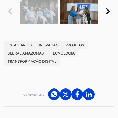
ESTAGIÁRIOS
INOVAÇÃO
PROJETOS
SEBRAE AMAZONAS
TECNOLOGIA
TRANSFORMAÇÃO DIGITAL
COMPARTILHE
Acesse nossos canais de atendimento
Ficou com alguma dúvida?
.
Se
você é um profissional da imprensa, entre em contato pelo