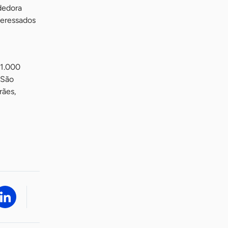
dedora
teressados
 1.000
 São
rães,