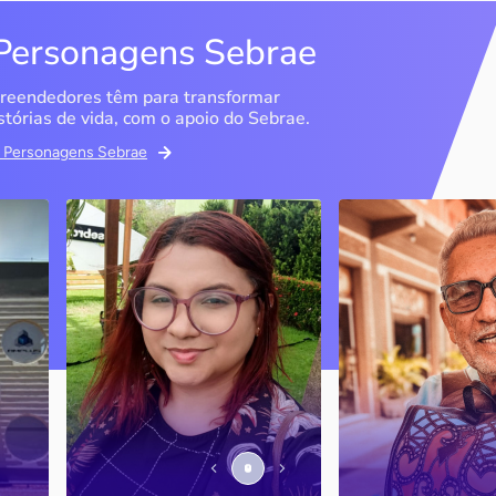
Personagens Sebrae
reendedores têm para transformar
stórias de vida, com o apoio do Sebrae.
em Personagens Sebrae
Memória Ancestral
Espedito Selei
São Luís / MA
Nova Olinda / CE
Ao lado da irmã e com o
Peças criadas pelo
apoio do Sebrae, a Memória
cearense já foram
Ancestral utiliza inteligência
apresentadas em fi
artificial com o objetivo de
novelas, desfiles d
 o
melhorar a qualidade de vida
até em exposições
de pessoas com a doença
internacionais