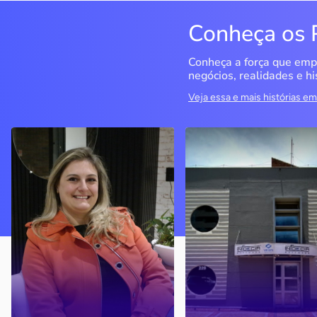
Conheça os 
Conheça a força que emp
negócios, realidades e hi
Veja essa e mais histórias 
Delucci
Infoecia Software
Ltda
Bento Gonçalves / RS
Londrina / PR
Sem saber muito sobre
empreendedorismo, o casal
Com mais de 20 anos de
contou com o Sebrae para
mercado, o empresário
aprender tudo sobre o
contou com o Sebrae para
assunto, colocar o negócio
crescimento do negócio
nos eixos e ainda abrir uma
nova empresa