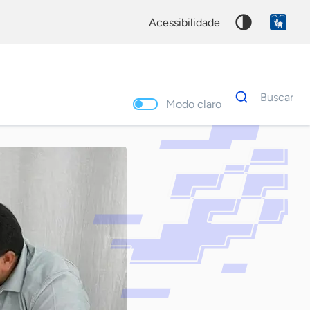
acessibilidade
Dados
Buscar
para
Modo claro
busca
Palavra
chave