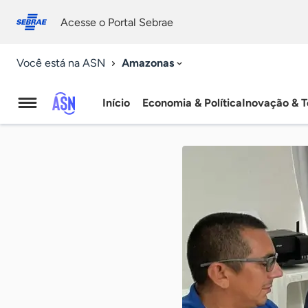
Fale
Acessibilidade
conosco
0
Acesse o Portal Sebrae
9
Amazonas
Você está na ASN
Início
Economia & Política
Inovação & T
Agência
Sebrae
de
Notícias