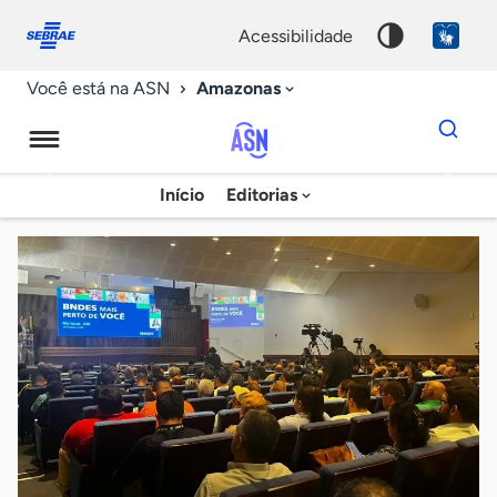
Fale
Acessibilidade
conosco
0
acessibilidade
9
Amazonas
Você está na ASN
Dados
para
busca
Agência
Início
Editorias
Palavra
Sebrae
chave
de
Notícias