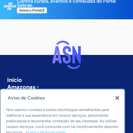
Confira cursos, eventos e conteúdos do Portal
Sebrae.
Acesse o Portal
Início
Amazonas
Sobre a ASN
Aviso de Cookies
Últimas notícias
Entre em contato
Nós usamos cookies e outras tecnologias semelhantes para
Editorias
melhorar a sua experiência em nossos serviços, personalizar
publicidade e recomendar conteúdo de seu interesse. Ao utilizar
Economia & Política
nossos serviços, você concorda com tal monitoramento descrito
em nossa
Política de Privacidade