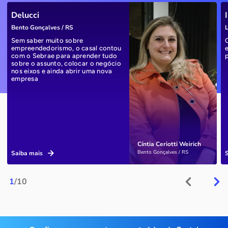
Delucci
Bento Gonçalves / RS
L
Sem saber muito sobre
empreendedorismo, o casal contou
com o Sebrae para aprender tudo
sobre o assunto, colocar o negócio
nos eixos e ainda abrir uma nova
empresa
Cíntia Ceriotti Weirich
Bento Gonçalves / RS
Saiba mais
1
/10