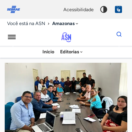
Fale
Acessibilidade
conosco
0
acessibilidade
9
Amazonas
Você está na ASN
Dados
para
busca
Agência
Início
Editorias
Palavra
Sebrae
chave
de
Notícias