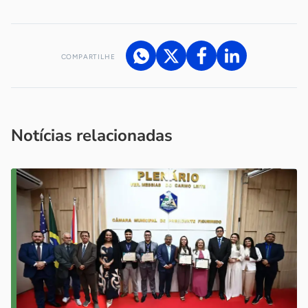
COMPARTILHE
Acesse nossos canais de atendimento
Ficou com alguma dúvida?
.
Se
você é um profissional da imprensa, entre em contato pelo
imprensa@sebrae.com.br
fale com a ASN em cada UF
ou
Notícias relacionadas