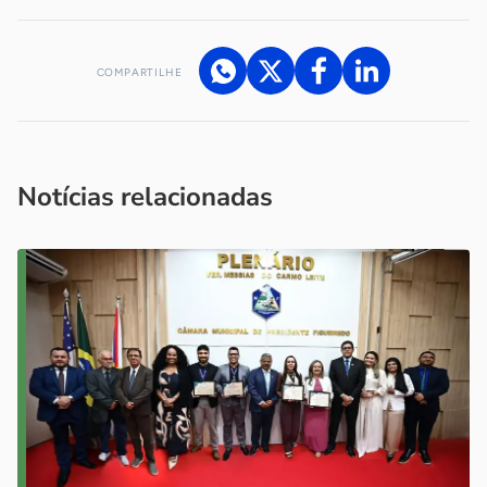
COMPARTILHE
Acesse nossos canais de atendimento
Ficou com alguma dúvida?
.
Se
você é um profissional da imprensa, entre em contato pelo
imprensa@sebrae.com.br
fale com a ASN em cada UF
ou
Notícias relacionadas