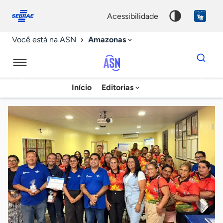
Fale
Acessibilidade
conosco
0
acessibilidade
9
Amazonas
Você está na ASN
Dados
para
busca
Agência
Início
Editorias
Palavra
Sebrae
chave
de
Notícias