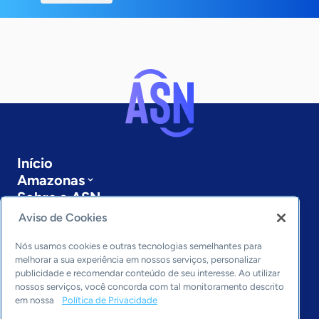
Início
Amazonas
Sobre a ASN
Últimas notícias
Aviso de Cookies
Entre em contato
Editorias
Nós usamos cookies e outras tecnologias semelhantes para
melhorar a sua experiência em nossos serviços, personalizar
publicidade e recomendar conteúdo de seu interesse. Ao utilizar
Economia & Política
nossos serviços, você concorda com tal monitoramento descrito
Inovação & Tecnologia
em nossa
Política de Privacidade
Cultura empreendedora