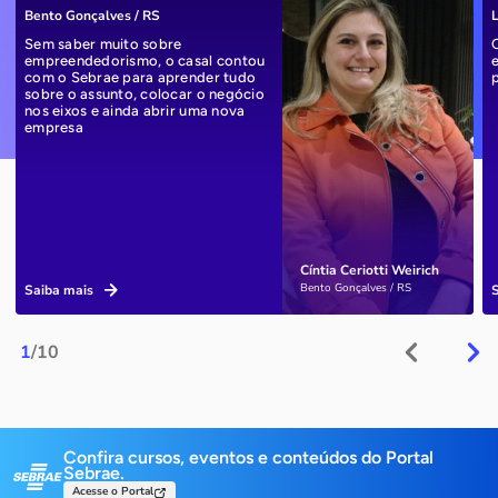
Bento Gonçalves / RS
L
Sem saber muito sobre
empreendedorismo, o casal contou
com o Sebrae para aprender tudo
sobre o assunto, colocar o negócio
nos eixos e ainda abrir uma nova
empresa
Cíntia Ceriotti Weirich
Bento Gonçalves / RS
Saiba mais
1
/10
Confira cursos, eventos e conteúdos do Portal
Sebrae.
Acesse o Portal