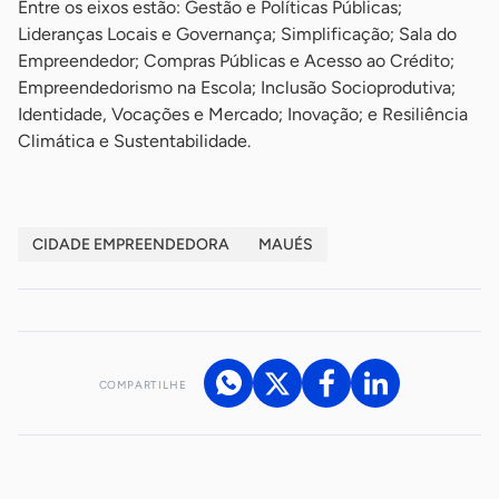
Entre os eixos estão: Gestão e Políticas Públicas;
Lideranças Locais e Governança; Simplificação; Sala do
Empreendedor; Compras Públicas e Acesso ao Crédito;
Empreendedorismo na Escola; Inclusão Socioprodutiva;
Identidade, Vocações e Mercado; Inovação; e Resiliência
Climática e Sustentabilidade.
CIDADE EMPREENDEDORA
MAUÉS
COMPARTILHE
Acesse nossos canais de atendimento
Ficou com alguma dúvida?
.
Se
você é um profissional da imprensa, entre em contato pelo
imprensa@sebrae.com.br
fale com a ASN em cada UF
ou