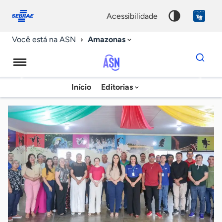
Fale
Acessibilidade
conosco
0
acessibilidade
9
Amazonas
Você está na ASN
Dados
para
busca
Agência
Início
Editorias
Palavra
Sebrae
chave
de
Notícias