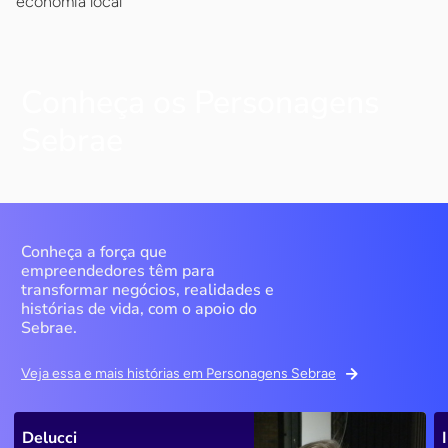
economia local
Conheça os Personagens
Sebrae
Conheça a força que
empreendedores têm para
transformar negócios, realidades e
histórias de vida, com o apoio do
Sebrae.
Veja essa e mais histórias em Personagens Sebrae
Delucci