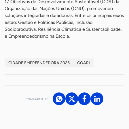
17 Objetivos de Desenvolvimento Sustentável (ODS) da
Organização das Nações Unidas (ONU), promovendo
soluções integradas e duradouras. Entre os principais eixos
estão: Gestão e Políticas Públicas, Inclusão
Socioprodutiva, Resiliência Climática e Sustentabilidade,
e Empreendedorismo na Escola.
CIDADE EMPREENDEDORA 2025
COARI
COMPARTILHE
Acesse nossos canais de atendimento
Ficou com alguma dúvida?
.
Se
você é um profissional da imprensa, entre em contato pelo
imprensa@sebrae.com.br
fale com a ASN em cada UF
ou