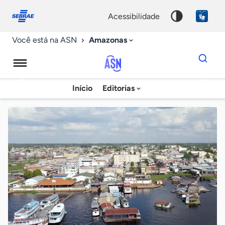
Fale
Acessibilidade
conosco
0
acessibilidade
9
Amazonas
Você está na ASN
Dados
para
busca
Agência
Início
Editorias
Palavra
Sebrae
chave
de
Notícias