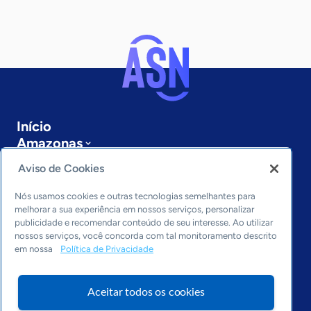
Início
Amazonas
Sobre a ASN
Aviso de Cookies
Últimas notícias
Entre em contato
Nós usamos cookies e outras tecnologias semelhantes para
Editorias
melhorar a sua experiência em nossos serviços, personalizar
publicidade e recomendar conteúdo de seu interesse. Ao utilizar
Economia & Política
nossos serviços, você concorda com tal monitoramento descrito
em nossa
Política de Privacidade
Inovação & Tecnologia
Cultura empreendedora
Dados
Aceitar todos os cookies
Arquivo