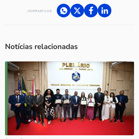
COMPARTILHE
Acesse nossos canais de atendimento
Ficou com alguma dúvida?
.
Se
você é um profissional da imprensa, entre em contato pelo
imprensa@sebrae.com.br
fale com a ASN em cada UF
ou
Notícias relacionadas