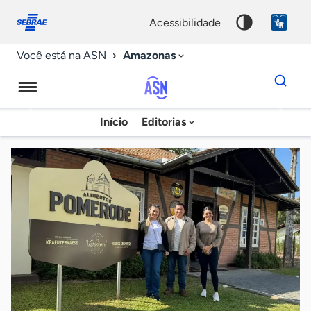
Fale
Acessibilidade
conosco
0
acessibilidade
9
Amazonas
Você está na ASN
Dados
para
busca
Agência
Início
Editorias
Palavra
Sebrae
chave
de
Notícias