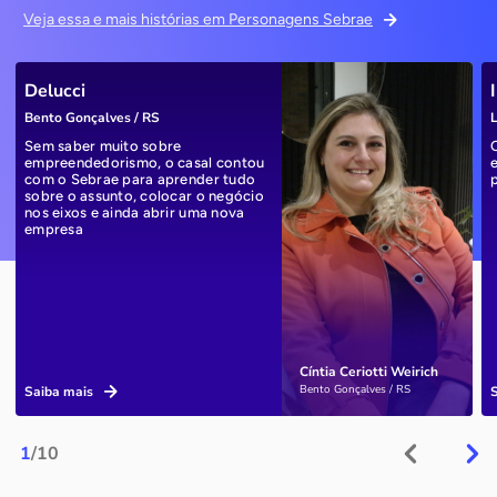
Veja essa e mais histórias em Personagens Sebrae
Delucci
Bento Gonçalves / RS
L
Sem saber muito sobre
empreendedorismo, o casal contou
com o Sebrae para aprender tudo
sobre o assunto, colocar o negócio
nos eixos e ainda abrir uma nova
empresa
Cíntia Ceriotti Weirich
Bento Gonçalves / RS
Saiba mais
1
/10