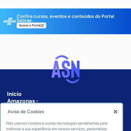
Confira cursos, eventos e conteúdos do Portal
Sebrae.
Acesse o Portal
Início
Amazonas
Sobre a ASN
Aviso de Cookies
Últimas notícias
Entre em contato
Nós usamos cookies e outras tecnologias semelhantes para
Editorias
melhorar a sua experiência em nossos serviços, personalizar