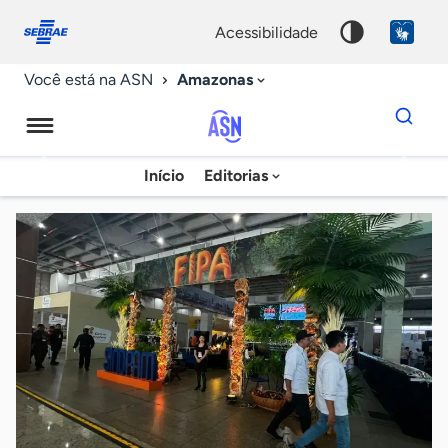
Fale
Acessibilidade
conosco
0
acessibilidade
9
Amazonas
Você está na ASN
Dados
para
busca
Agência
Início
Editorias
Palavra
Sebrae
chave
de
Notícias