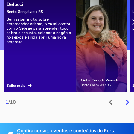
Delucci
Bento Gonçalves / RS
L
Sem saber muito sobre
empreendedorismo, o casal contou
com o Sebrae para aprender tudo
sobre o assunto, colocar o negócio
nos eixos e ainda abrir uma nova
empresa
Cíntia Ceriotti Weirich
Bento Gonçalves / RS
Saiba mais
1
/10
Confira cursos, eventos e conteúdos do Portal