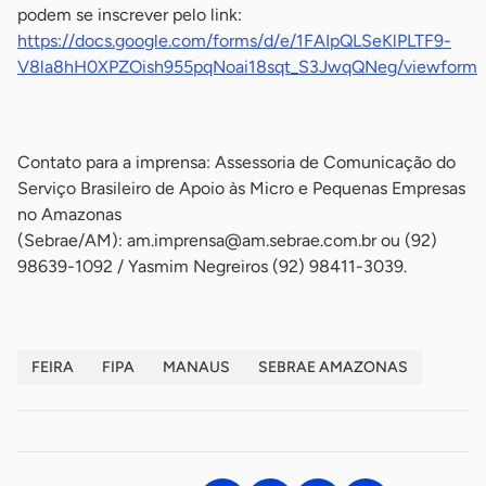
podem se inscrever pelo link:
https://docs.google.com/forms/d/e/1FAIpQLSeKlPLTF9-
V8la8hH0XPZOish955pqNoai18sqt_S3JwqQNeg/viewform
-
Contato para a imprensa: Assessoria de Comunicação do
Serviço Brasileiro de Apoio às Micro e Pequenas Empresas
no Amazonas
(Sebrae/AM):
am.imprensa@am.sebrae.com.br
ou (92)
98639-1092 / Yasmim Negreiros (92) 98411-3039.
FEIRA
FIPA
MANAUS
SEBRAE AMAZONAS