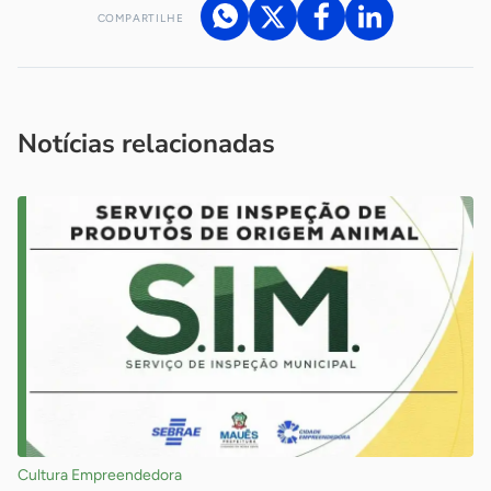
COMPARTILHE
Acesse nossos canais de atendimento
Ficou com alguma dúvida?
.
Se
você é um profissional da imprensa, entre em contato pelo
imprensa@sebrae.com.br
fale com a ASN em cada UF
ou
Notícias relacionadas
Cultura Empreendedora