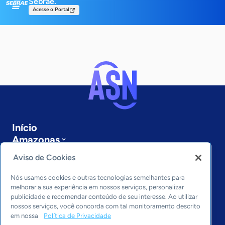
Sebrae.
Acesse o Portal
Início
Amazonas
Sobre a ASN
Aviso de Cookies
Últimas notícias
Entre em contato
Nós usamos cookies e outras tecnologias semelhantes para
Editorias
melhorar a sua experiência em nossos serviços, personalizar
publicidade e recomendar conteúdo de seu interesse. Ao utilizar
Economia & Política
nossos serviços, você concorda com tal monitoramento descrito
em nossa
Política de Privacidade
Inovação & Tecnologia