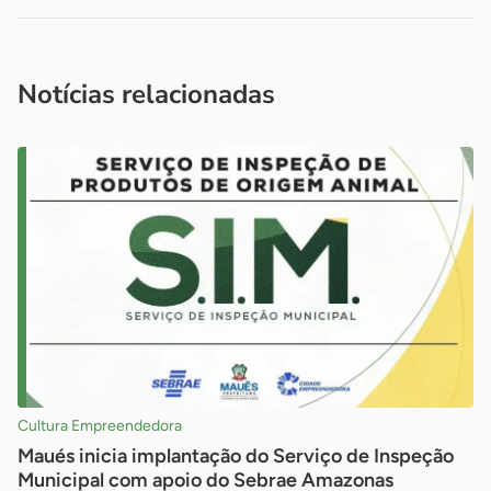
Acesse nossos canais de atendimento
Ficou com alguma dúvida?
.
Se
você é um profissional da imprensa, entre em contato pelo
imprensa@sebrae.com.br
fale com a ASN em cada UF
ou
Notícias relacionadas
Cultura Empreendedora
Maués inicia implantação do Serviço de Inspeção
Municipal com apoio do Sebrae Amazonas