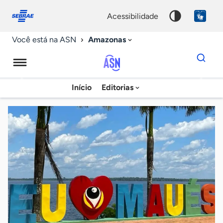
Fale
Acessibilidade
conosco
0
acessibilidade
9
Amazonas
Você está na ASN
Dados
para
busca
Agência
Início
Editorias
Palavra
Sebrae
chave
de
Notícias