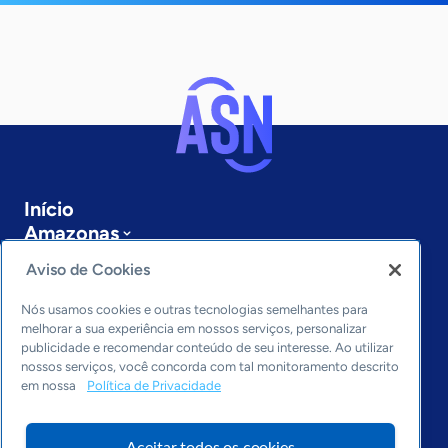
Início
Amazonas
Sobre a ASN
Aviso de Cookies
Últimas notícias
Entre em contato
Nós usamos cookies e outras tecnologias semelhantes para
Editorias
melhorar a sua experiência em nossos serviços, personalizar
publicidade e recomendar conteúdo de seu interesse. Ao utilizar
Economia & Política
nossos serviços, você concorda com tal monitoramento descrito
em nossa
Política de Privacidade
Inovação & Tecnologia
Cultura empreendedora
Dados