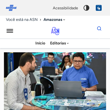
Fale
Acessibilidade
conosco
0
acessibilidade
9
Amazonas
Você está na ASN
Dados
para
busca
Agência
Início
Editorias
Palavra
Sebrae
chave
de
Notícias