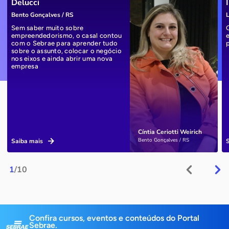
Delucci
Bento Gonçalves / RS
L
Sem saber muito sobre
empreendedorismo, o casal contou
com o Sebrae para aprender tudo
sobre o assunto, colocar o negócio
nos eixos e ainda abrir uma nova
empresa
Cíntia Ceriotti Weirich
Bento Gonçalves / RS
Saiba mais
1
/10
Confira cursos, eventos e conteúdos do Portal
Sebrae.