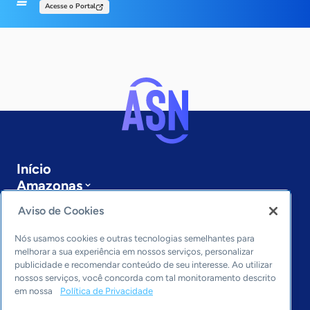
Acesse o Portal
Início
Amazonas
Sobre a ASN
Aviso de Cookies
Últimas notícias
Entre em contato
Nós usamos cookies e outras tecnologias semelhantes para
Editorias
melhorar a sua experiência em nossos serviços, personalizar
publicidade e recomendar conteúdo de seu interesse. Ao utilizar
Economia & Política
nossos serviços, você concorda com tal monitoramento descrito
em nossa
Política de Privacidade
Inovação & Tecnologia