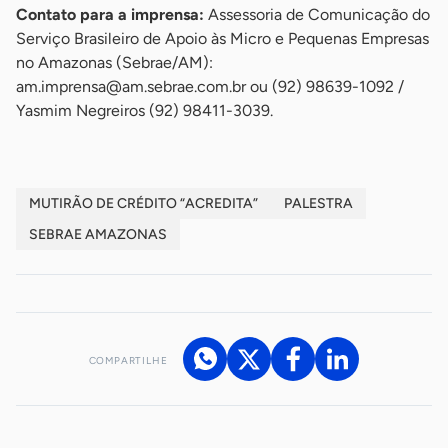
Contato para a imprensa:
Assessoria de Comunicação do
Serviço Brasileiro de Apoio às Micro e Pequenas Empresas
no Amazonas (Sebrae/AM):
am.imprensa@am.sebrae.com.br
ou (92) 98639-1092 /
Yasmim Negreiros (92) 98411-3039.
MUTIRÃO DE CRÉDITO “ACREDITA”
PALESTRA
SEBRAE AMAZONAS
COMPARTILHE
Acesse nossos canais de atendimento
Ficou com alguma dúvida?
.
Se
você é um profissional da imprensa, entre em contato pelo