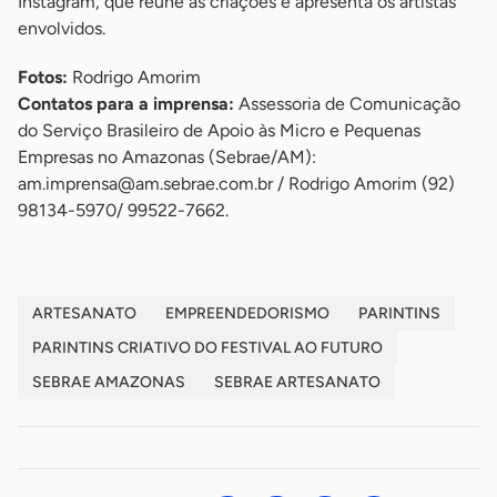
Instagram, que reúne as criações e apresenta os artistas
envolvidos.
Fotos:
Rodrigo Amorim
Contatos para a imprensa:
Assessoria de Comunicação
do Serviço Brasileiro de Apoio às Micro e Pequenas
Empresas no Amazonas (Sebrae/AM):
am.imprensa@am.sebrae.com.br
/ Rodrigo Amorim (92)
98134-5970/ 99522-7662.
ARTESANATO
EMPREENDEDORISMO
PARINTINS
PARINTINS CRIATIVO DO FESTIVAL AO FUTURO
SEBRAE AMAZONAS
SEBRAE ARTESANATO