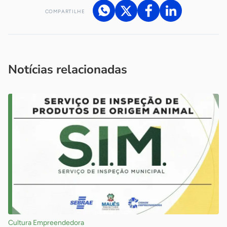
COMPARTILHE
Acesse nossos canais de atendimento
Ficou com alguma dúvida?
.
Se
você é um profissional da imprensa, entre em contato pelo
imprensa@sebrae.com.br
fale com a ASN em cada UF
ou
Notícias relacionadas
Cultura Empreendedora