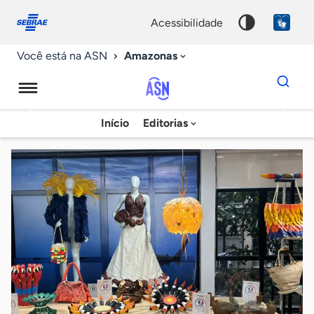
Fale
Acessibilidade
conosco
0
acessibilidade
9
Amazonas
Você está na ASN
Dados
para
busca
Agência
Início
Editorias
Palavra
Sebrae
chave
de
Notícias