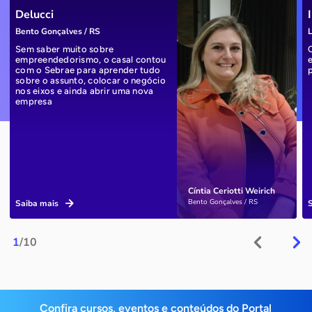
Delucci
Bento Gonçalves / RS
L
Sem saber muito sobre
empreendedorismo, o casal contou
com o Sebrae para aprender tudo
sobre o assunto, colocar o negócio
nos eixos e ainda abrir uma nova
empresa
Cíntia Ceriotti Weirich
Bento Gonçalves / RS
Saiba mais
1
/10
Confira cursos, eventos e conteúdos do Portal