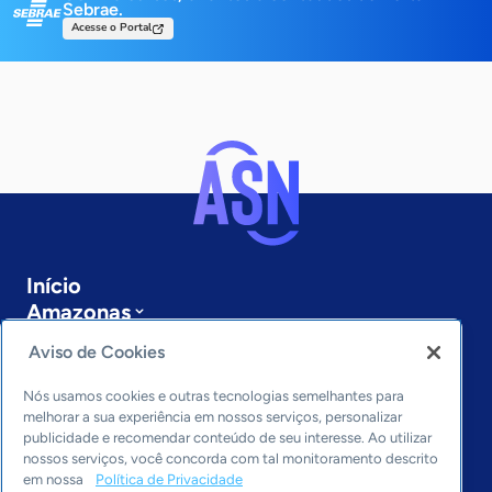
Sebrae.
Acesse o Portal
Início
Amazonas
Sobre a ASN
Aviso de Cookies
Últimas notícias
Entre em contato
Nós usamos cookies e outras tecnologias semelhantes para
Editorias
melhorar a sua experiência em nossos serviços, personalizar
publicidade e recomendar conteúdo de seu interesse. Ao utilizar
Economia & Política
nossos serviços, você concorda com tal monitoramento descrito
em nossa
Política de Privacidade
Inovação & Tecnologia