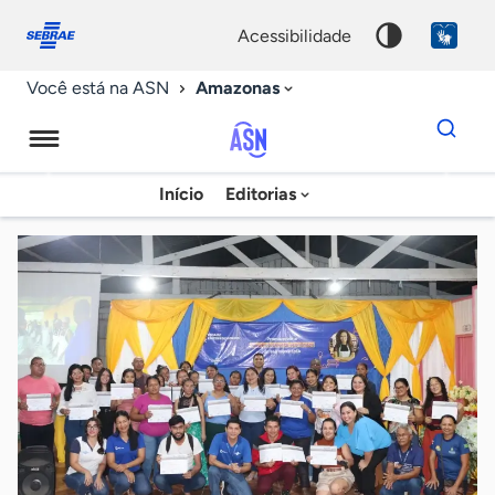
Fale
Acessibilidade
conosco
0
acessibilidade
9
Amazonas
Você está na ASN
Dados
para
busca
Agência
Início
Editorias
Palavra
Sebrae
chave
de
Notícias