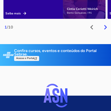
Cíntia Ceriotti Weirich
Bento Gonçalves / RS
Saiba mais
1
/10
Confira cursos, eventos e conteúdos do Portal
Sebrae.
Acesse o Portal