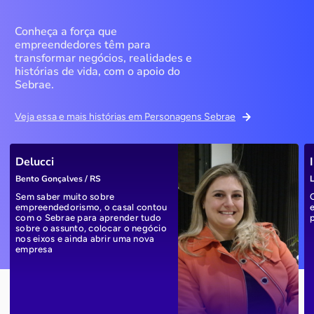
Conheça a força que
empreendedores têm para
transformar negócios, realidades e
histórias de vida, com o apoio do
Sebrae.
Veja essa e mais histórias em Personagens Sebrae
Delucci
Bento Gonçalves / RS
L
Sem saber muito sobre
empreendedorismo, o casal contou
com o Sebrae para aprender tudo
sobre o assunto, colocar o negócio
nos eixos e ainda abrir uma nova
empresa