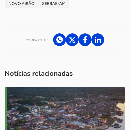
NOVO AIRÃO
SEBRAE-AM
COMPARTILHE
Acesse nossos canais de atendimento
Ficou com alguma dúvida?
.
Se
você é um profissional da imprensa, entre em contato pelo
imprensa@sebrae.com.br
fale com a ASN em cada UF
ou
Notícias relacionadas