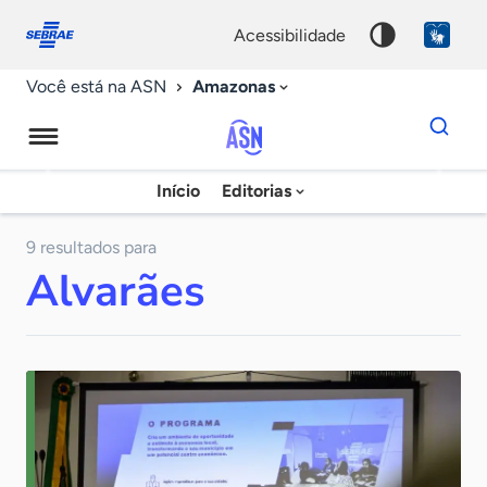
Fale
Acessibilidade
conosco
0
acessibilidade
9
Amazonas
Você está na ASN
Dados
para
busca
Agência
Início
Editorias
Palavra
Sebrae
chave
de
9 resultados para
Alvarães
Notícias