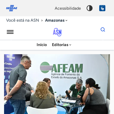
Fale
Acessibilidade
conosco
0
acessibilidade
9
Amazonas
Você está na ASN
Dados
para
busca
Agência
Início
Editorias
Palavra
Sebrae
chave
de
Notícias