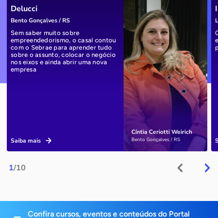
Delucci
Bento Gonçalves / RS
L
Sem saber muito sobre
empreendedorismo, o casal contou
com o Sebrae para aprender tudo
sobre o assunto, colocar o negócio
nos eixos e ainda abrir uma nova
empresa
Cíntia Ceriotti Weirich
Bento Gonçalves / RS
Saiba mais
1
/10
Confira cursos, eventos e conteúdos do Portal