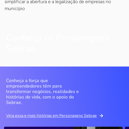
simplificar a abertura e a legalização de empresas no
município
Conheça os Personagens
Sebrae
Conheça a força que
empreendedores têm para
transformar negócios, realidades e
histórias de vida, com o apoio do
Sebrae.
Veja essa e mais histórias em Personagens Sebrae