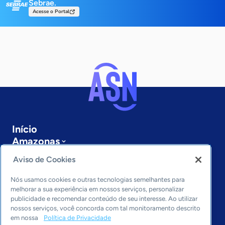
Sebrae.
Acesse o Portal
Início
Amazonas
Sobre a ASN
Aviso de Cookies
Últimas notícias
Entre em contato
Nós usamos cookies e outras tecnologias semelhantes para
Editorias
melhorar a sua experiência em nossos serviços, personalizar
publicidade e recomendar conteúdo de seu interesse. Ao utilizar
Economia & Política
nossos serviços, você concorda com tal monitoramento descrito
em nossa
Política de Privacidade
Inovação & Tecnologia