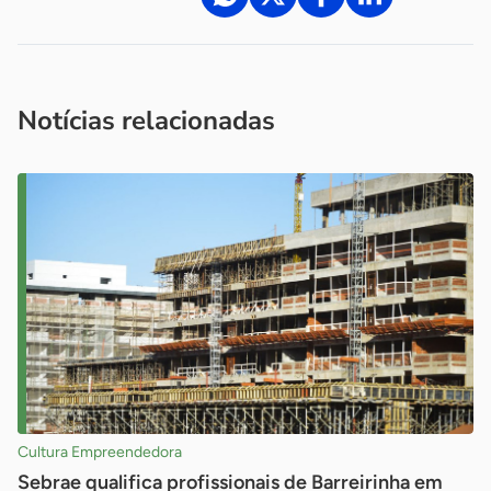
Acesse nossos canais de atendimento
Ficou com alguma dúvida?
.
Se
você é um profissional da imprensa, entre em contato pelo
imprensa@sebrae.com.br
fale com a ASN em cada UF
ou
Notícias relacionadas
Cultura Empreendedora
Sebrae qualifica profissionais de Barreirinha em