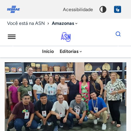
Fale
Acessibilidade
conosco
0
acessibilidade
9
Amazonas
Você está na ASN
Dados
para
busca
Agência
Início
Editorias
Palavra
Sebrae
chave
de
Notícias