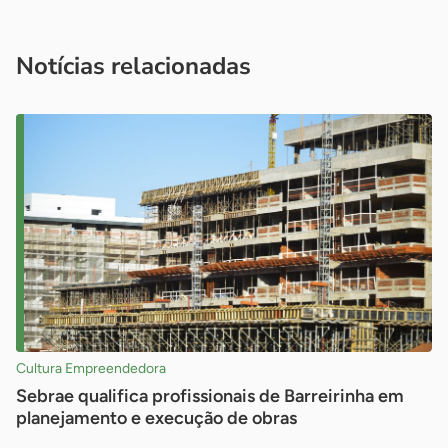
Acesse nossos canais de atendimento
Ficou com alguma dúvida?
.
Se
você é um profissional da imprensa, entre em contato pelo
imprensa@sebrae.com.br
fale com a ASN em cada UF
ou
Notícias relacionadas
Cultura Empreendedora
Sebrae qualifica profissionais de Barreirinha em
planejamento e execução de obras