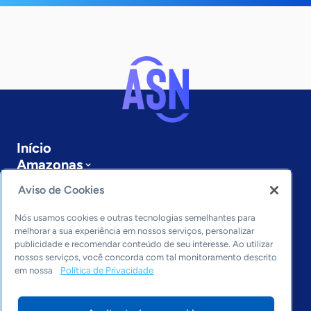
Início
Amazonas
Sobre a ASN
Aviso de Cookies
Últimas notícias
Entre em contato
Nós usamos cookies e outras tecnologias semelhantes para
Editorias
melhorar a sua experiência em nossos serviços, personalizar
publicidade e recomendar conteúdo de seu interesse. Ao utilizar
Economia & Política
nossos serviços, você concorda com tal monitoramento descrito
em nossa
Política de Privacidade
Inovação & Tecnologia
Cultura empreendedora
Dados