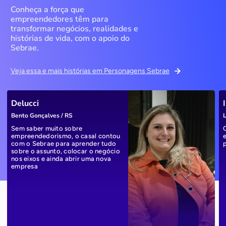
Conheça a força que
empreendedores têm para
transformar negócios, realidades e
histórias de vida, com o apoio do
Sebrae.
Veja essa e mais histórias em Personagens Sebrae
Delucci
Bento Gonçalves / RS
L
Sem saber muito sobre
empreendedorismo, o casal contou
com o Sebrae para aprender tudo
sobre o assunto, colocar o negócio
nos eixos e ainda abrir uma nova
empresa