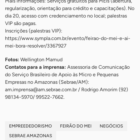
Mais informações: Serviços gratuitos para MEIs (abertura,
regularização, orientação para crédito e capacitações). No
dia 20, acesso com credenciamento no local; palestras
VIP são pagas.
Inscrições (palestras VIP):
https://www.sympla.com.br/evento/feirao-do-mei-e-ai-
mei-bora-resolver/3367927
Fotos:
Wellington Mamud
Contatos para a imprensa:
Assessoria de Comunicação
do Serviço Brasileiro de Apoio às Micro e Pequenas
Empresas no Amazonas (Sebrae/AM):
am.imprensa@am.sebrae.com.br
/ Rodrigo Amorim (92)
98134-5970/ 99522-7662.
EMPREEDEDORISMO
FEIRÃO DO MEI
NEGÓCIOS
SEBRAE AMAZONAS