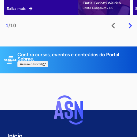
Cíntia Ceriotti Weirich
Bento Gonçalves / RS
Saiba mais
1
/10
Confira cursos, eventos e conteúdos do Portal
Sebrae.
Acesse o Portal
Início