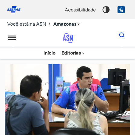
Fale
Acessibilidade
conosco
0
acessibilidade
9
Amazonas
Você está na ASN
Dados
para
busca
Agência
Início
Editorias
Palavra
Sebrae
chave
de
Notícias