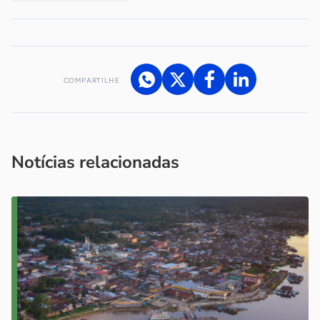
COMPARTILHE
Acesse nossos canais de atendimento
Ficou com alguma dúvida?
.
Se
você é um profissional da imprensa, entre em contato pelo
imprensa@sebrae.com.br
fale com a ASN em cada UF
ou
Notícias relacionadas