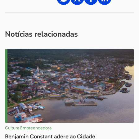
Acesse nossos canais de atendimento
Ficou com alguma dúvida?
.
Se
você é um profissional da imprensa, entre em contato pelo
imprensa@sebrae.com.br
fale com a ASN em cada UF
ou
Notícias relacionadas
Cultura Empreendedora
Benjamin Constant adere ao Cidade