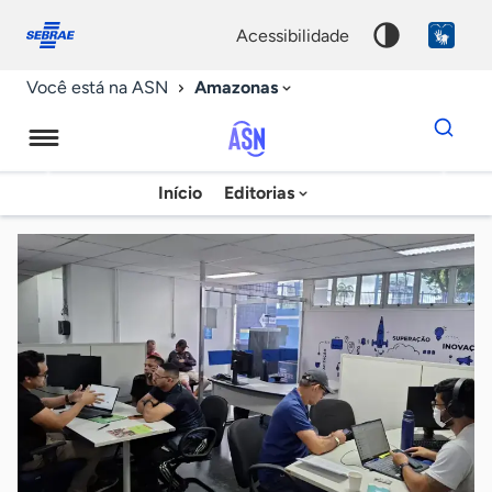
Fale
Acessibilidade
conosco
0
acessibilidade
9
Amazonas
Você está na ASN
Dados
para
busca
Agência
Início
Editorias
Palavra
Sebrae
chave
de
Notícias