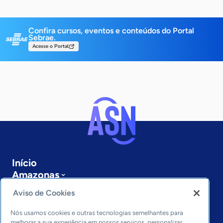
Confira cursos, eventos e conteúdos do Portal
Sebrae.
Acesse o Portal
Início
Amazonas
Sobre a ASN
Aviso de Cookies
Últimas notícias
Entre em contato
Nós usamos cookies e outras tecnologias semelhantes para
Editorias
melhorar a sua experiência em nossos serviços, personalizar