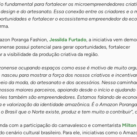
io fundamental para fortalecer os microempreendedores criat
design e do artesanato. Essa conexão entre os criadores e o
oportunidades e fortalecer o ecossistema empreendedor da ec
irma.
mazon Poranga Fashion,
Jessilda Furtado
, a iniciativa vem dem
nense possui potencial para gerar oportunidades, fortalecer
a visibilidade da produção criativa da região.
zonense ocupando espaços como esse é motivo de muito orgu
asceu para mostrar a força dos nossos criativos e incentivar
io da moda, do artesanato e dos acessórios. Nessa caminha
ossos maiores parceiros, apoiando desde o início e ajudando
 eles também são empreendedores. Estamos falando de econ
da e valorização da identidade amazônica. É o Amazon Poranga
 Brasil que o Norte existe, produz e tem muito a contribuir”
, 
nda com a participação do carnavalesco e comentarista
Milton
o cenário cultural brasileiro. Para ele, iniciativas como o Ama