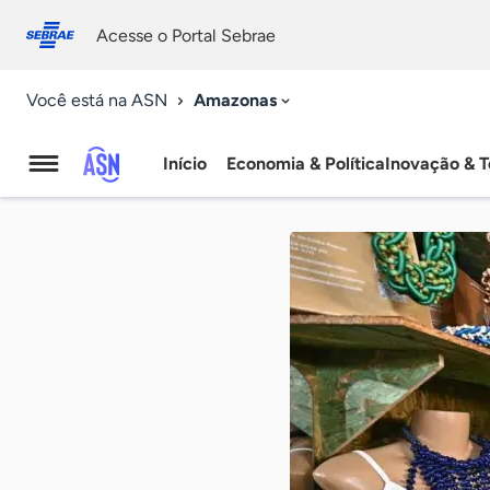
Fale
Acessibilidade
conosco
0
Acesse o Portal Sebrae
9
Amazonas
Você está na ASN
Início
Economia & Política
Inovação & T
Agência
Sebrae
de
Notícias