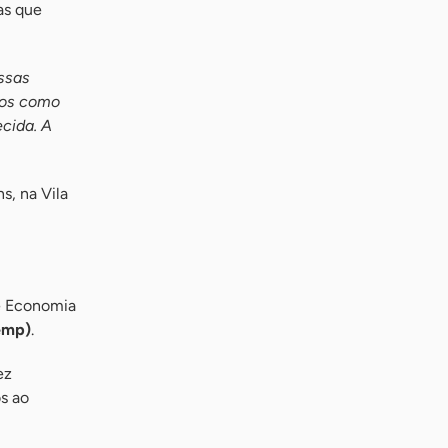
as que
ssas
etos como
ecida. A
s, na Vila
 e Economia
emp)
.
ez
s ao