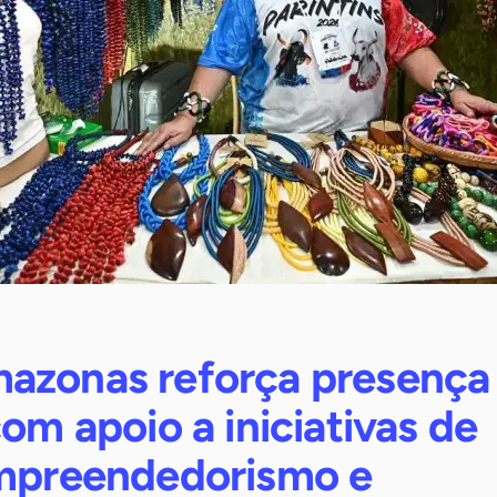
azonas reforça presença
com apoio a iniciativas de
empreendedorismo e