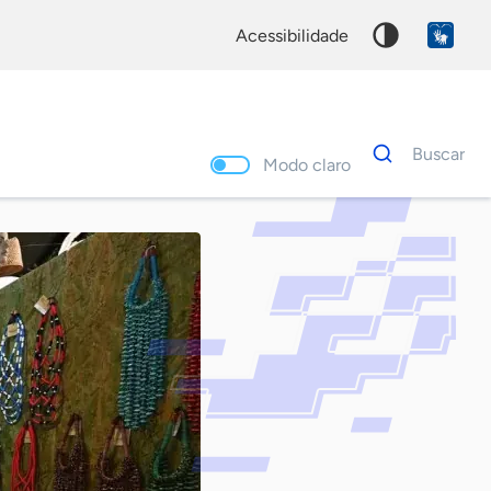
acessibilidade
Dados
Buscar
para
Modo claro
busca
Palavra
chave