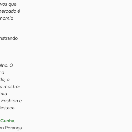
ivos que
 mercado é
onomia
onstrando
lho. O
 o
da, o
 a mostrar
omia
 Fashion e
destaca.
 Cunha
,
zon Poranga