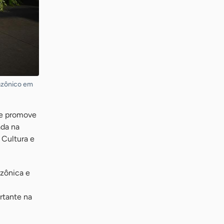
mazônico em
ue promove
ada na
 Cultura e
azônica e
rtante na