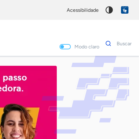
acessibilidade
Dados
Buscar
para
Modo claro
busca
Palavra
chave