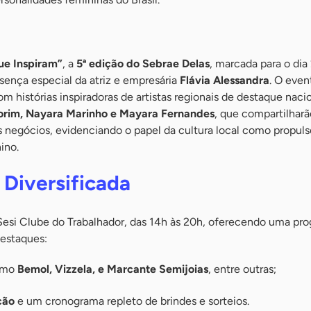
ue Inspiram”
, a
5ª edição do Sebrae Delas
, marcada para o dia
sença especial da atriz e empresária
Flávia Alessandra
. O eve
com histórias inspiradoras de artistas regionais de destaque nac
rim, Nayara Marinho e Mayara Fernandes
, que compartilharã
os negócios, evidenciando o papel da cultura local como propuls
ino.
Diversificada
esi Clube do Trabalhador, das 14h às 20h, oferecendo uma pr
 destaques:
omo
Bemol, Vizzela, e Marcante Semijoias
, entre outras;
ção
e um cronograma repleto de brindes e sorteios.