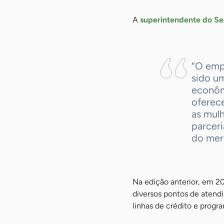
A
superintendente do S
“O emp
sido u
econôm
oferec
as mulh
parceri
do mer
Na edição anterior, em 2
diversos pontos de atendi
linhas de crédito e progr