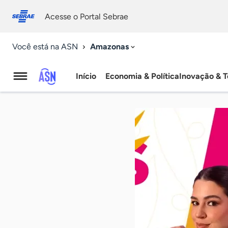
Fale
Acessibilidade
conosco
0
Acesse o Portal Sebrae
9
Amazonas
Você está na ASN
Início
Economia & Política
Inovação & T
Agência
Sebrae
de
Notícias